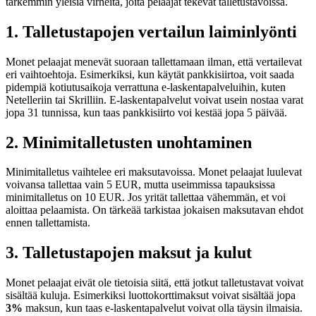
tarkemmin yleisiä virheitä, joita pelaajat tekevät talletustavoissa.
1. Talletustapojen vertailun laiminlyönti
Monet pelaajat menevät suoraan tallettamaan ilman, että vertailevat
eri vaihtoehtoja. Esimerkiksi, kun käytät pankkisiirtoa, voit saada
pidempiä kotiutusaikoja verrattuna e-laskentapalveluihin, kuten
Netelleriin tai Skrilliin. E-laskentapalvelut voivat usein nostaa varat
jopa 31 tunnissa, kun taas pankkisiirto voi kestää jopa 5 päivää.
2. Minimitalletusten unohtaminen
Minimitalletus vaihtelee eri maksutavoissa. Monet pelaajat luulevat
voivansa tallettaa vain 5 EUR, mutta useimmissa tapauksissa
minimitalletus on 10 EUR. Jos yrität tallettaa vähemmän, et voi
aloittaa pelaamista. On tärkeää tarkistaa jokaisen maksutavan ehdot
ennen tallettamista.
3. Talletustapojen maksut ja kulut
Monet pelaajat eivät ole tietoisia siitä, että jotkut talletustavat voivat
sisältää kuluja. Esimerkiksi luottokorttimaksut voivat sisältää jopa
3%
maksun, kun taas e-laskentapalvelut voivat olla täysin ilmaisia.