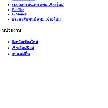
ระบบสารสนเทศ สพม.เชียงใหม่
E-office
E-Money
ประชาสัมพันธ์ สพม.เชียงใหม่
หน่วยงาน
จังหวัดเชียงใหม่
เชียงใหม่นิวส์
อบต.แม่ตื่น