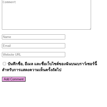
บันทึกชื่อ, อีเมล และชื่อเว็บไซต์ของฉันบนเบราว์เซอร์นี้
สำหรับการแสดงความเห็นครั้งถัดไป