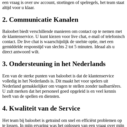
een vraag is over uw account, stortingen of spelregels, het team staat
altijd voor u klaar.
2. Communicatie Kanalen
Baloobet biedt verschillende manieren om contact op te nemen met
de klantenservice. U kunt kiezen voor live chat, e-mail of telefonisch
contact. De live chat is waarschijnlijk de snelste optie, met een
gemiddelde responstijd van slechts 2 tot 5 minuten. Ideaal als u
direct antwoord wilt.
3. Ondersteuning in het Nederlands
Een van de sterke punten van baloobet is dat de klantenservice
volledig in het Nederlands is. Dit maakt het voor spelers uit
Nederland gemakkelijker om vragen te stellen zonder taalbarrières.
U zult merken dat het personeel goed opgeleid is en veel kennis
heeft van de spellen en diensten.
4. Kwaliteit van de Service
Het team bij baloobet is getraind om snel en efficiënt problemen op
te lossen. In mijn ervaring was het oplossen van een vraag over mijn