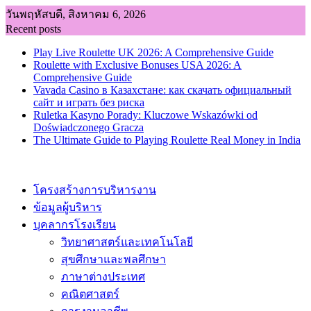
Skip
วันพฤหัสบดี, สิงหาคม 6, 2026
to
Recent posts
content
Play Live Roulette UK 2026: A Comprehensive Guide
Roulette with Exclusive Bonuses USA 2026: A
Comprehensive Guide
Vavada Casino в Казахстане: как скачать официальный
сайт и играть без риска
Ruletka Kasyno Porady: Kluczowe Wskazówki od
Doświadczonego Gracza
The Ultimate Guide to Playing Roulette Real Money in India
โครงสร้างการบริหารงาน
ข้อมูลผู้บริหาร
บุคลากรโรงเรียน
วิทยาศาสตร์และเทคโนโลยี
สุขศึกษาและพลศึกษา
ภาษาต่างประเทศ
คณิตศาสตร์