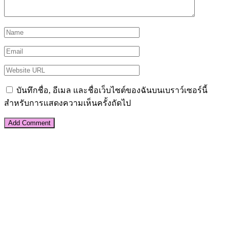
บันทึกชื่อ, อีเมล และชื่อเว็บไซต์ของฉันบนเบราว์เซอร์นี้
สำหรับการแสดงความเห็นครั้งถัดไป