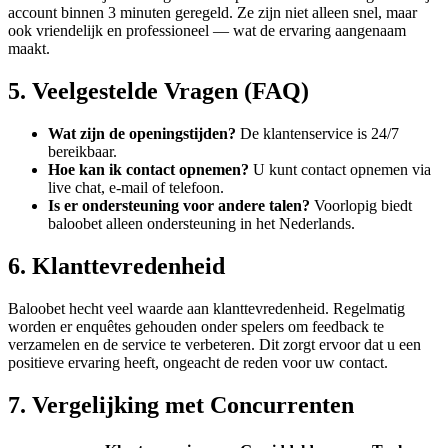
account binnen 3 minuten geregeld. Ze zijn niet alleen snel, maar
ook vriendelijk en professioneel — wat de ervaring aangenaam
maakt.
5. Veelgestelde Vragen (FAQ)
Wat zijn de openingstijden?
De klantenservice is 24/7
bereikbaar.
Hoe kan ik contact opnemen?
U kunt contact opnemen via
live chat, e-mail of telefoon.
Is er ondersteuning voor andere talen?
Voorlopig biedt
baloobet alleen ondersteuning in het Nederlands.
6. Klanttevredenheid
Baloobet hecht veel waarde aan klanttevredenheid. Regelmatig
worden er enquêtes gehouden onder spelers om feedback te
verzamelen en de service te verbeteren. Dit zorgt ervoor dat u een
positieve ervaring heeft, ongeacht de reden voor uw contact.
7. Vergelijking met Concurrenten