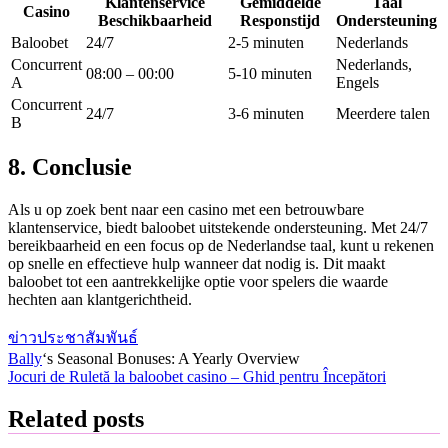
Klantenservice
Gemiddelde
Taal
Casino
Beschikbaarheid
Responstijd
Ondersteuning
Baloobet
24/7
2-5 minuten
Nederlands
Concurrent
Nederlands,
08:00 – 00:00
5-10 minuten
A
Engels
Concurrent
24/7
3-6 minuten
Meerdere talen
B
8. Conclusie
Als u op zoek bent naar een casino met een betrouwbare
klantenservice, biedt baloobet uitstekende ondersteuning. Met 24/7
bereikbaarheid en een focus op de Nederlandse taal, kunt u rekenen
op snelle en effectieve hulp wanneer dat nodig is. Dit maakt
baloobet tot een aantrekkelijke optie voor spelers die waarde
hechten aan klantgerichtheid.
ข่าวประชาสัมพันธ์
Bally
‘s Seasonal Bonuses: A Yearly Overview
แนะแนว
Jocuri de Ruletă la baloobet casino – Ghid pentru Începători
เรื่อง
Related posts