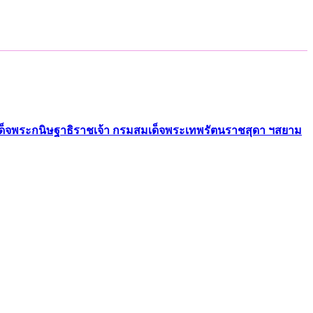
เด็จพระกนิษฐาธิราชเจ้า กรมสมเด็จพระเทพรัตนราชสุดา ฯสยาม