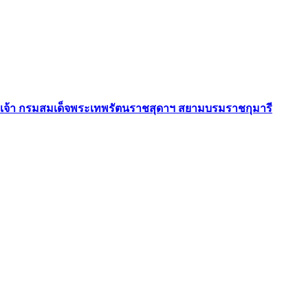
ชเจ้า กรมสมเด็จพระเทพรัตนราชสุดาฯ สยามบรมราชกุมารี