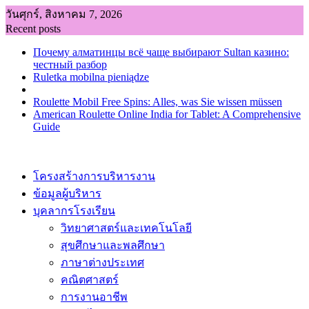
Skip
วันศุกร์, สิงหาคม 7, 2026
to
Recent posts
content
Почему алматинцы всё чаще выбирают Sultan казино:
честный разбор
Ruletka mobilna pieniądze
Roulette Mobil Free Spins: Alles, was Sie wissen müssen
American Roulette Online India for Tablet: A Comprehensive
Guide
โครงสร้างการบริหารงาน
ข้อมูลผู้บริหาร
บุคลากรโรงเรียน
วิทยาศาสตร์และเทคโนโลยี
สุขศึกษาและพลศึกษา
ภาษาต่างประเทศ
คณิตศาสตร์
การงานอาชีพ