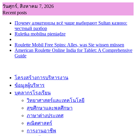
Skip
วันศุกร์, สิงหาคม 7, 2026
to
Recent posts
content
Почему алматинцы всё чаще выбирают Sultan казино:
честный разбор
Ruletka mobilna pieniądze
Roulette Mobil Free Spins: Alles, was Sie wissen müssen
American Roulette Online India for Tablet: A Comprehensive
Guide
โครงสร้างการบริหารงาน
ข้อมูลผู้บริหาร
บุคลากรโรงเรียน
วิทยาศาสตร์และเทคโนโลยี
สุขศึกษาและพลศึกษา
ภาษาต่างประเทศ
คณิตศาสตร์
การงานอาชีพ