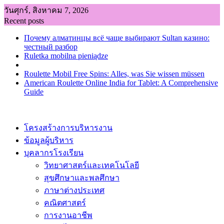
Skip
วันศุกร์, สิงหาคม 7, 2026
to
Recent posts
content
Почему алматинцы всё чаще выбирают Sultan казино:
честный разбор
Ruletka mobilna pieniądze
Roulette Mobil Free Spins: Alles, was Sie wissen müssen
American Roulette Online India for Tablet: A Comprehensive
Guide
โครงสร้างการบริหารงาน
ข้อมูลผู้บริหาร
บุคลากรโรงเรียน
วิทยาศาสตร์และเทคโนโลยี
สุขศึกษาและพลศึกษา
ภาษาต่างประเทศ
คณิตศาสตร์
การงานอาชีพ