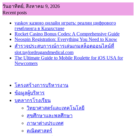
Skip
วันอาทิตย์, สิงหาคม 9, 2026
to
Recent posts
content
vaskov казино онлайн играть: реалии цифрового
гемблинга в Казахстане
Rocket Casino Bonus Codes: A Comprehensive Guide
Neospin Registration: Everything You Need to Know
สำรวจประสบการณ์การเล่นเกมสล็อตออนไลน์ที่
slot.taylordrugandmedical.com
The Ultimate Guide to Mobile Roulette for iOS USA for
Newcomers
โครงสร้างการบริหารงาน
ข้อมูลผู้บริหาร
บุคลากรโรงเรียน
วิทยาศาสตร์และเทคโนโลยี
สุขศึกษาและพลศึกษา
ภาษาต่างประเทศ
คณิตศาสตร์