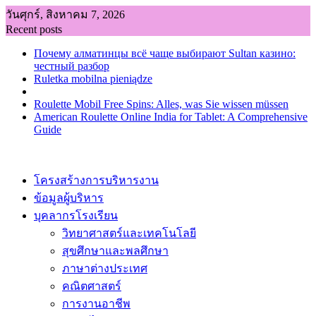
Skip
วันศุกร์, สิงหาคม 7, 2026
to
Recent posts
content
Почему алматинцы всё чаще выбирают Sultan казино:
честный разбор
Ruletka mobilna pieniądze
Roulette Mobil Free Spins: Alles, was Sie wissen müssen
American Roulette Online India for Tablet: A Comprehensive
Guide
โครงสร้างการบริหารงาน
ข้อมูลผู้บริหาร
บุคลากรโรงเรียน
วิทยาศาสตร์และเทคโนโลยี
สุขศึกษาและพลศึกษา
ภาษาต่างประเทศ
คณิตศาสตร์
การงานอาชีพ