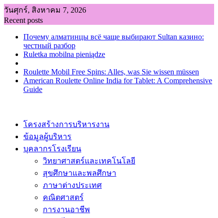
Skip
วันศุกร์, สิงหาคม 7, 2026
to
Recent posts
content
Почему алматинцы всё чаще выбирают Sultan казино:
честный разбор
Ruletka mobilna pieniądze
Roulette Mobil Free Spins: Alles, was Sie wissen müssen
American Roulette Online India for Tablet: A Comprehensive
Guide
โครงสร้างการบริหารงาน
ข้อมูลผู้บริหาร
บุคลากรโรงเรียน
วิทยาศาสตร์และเทคโนโลยี
สุขศึกษาและพลศึกษา
ภาษาต่างประเทศ
คณิตศาสตร์
การงานอาชีพ