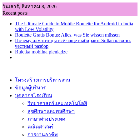
Skip
วันเสาร์, สิงหาคม 8, 2026
to
Recent posts
content
The Ultimate Guide to Mobile Roulette for Android in India
with Low Volatility
Roulette Gratis Bonus: Alles, was Sie wissen müssen
Почему алматинцы всё чаще выбирают Sultan казино:
честный разбор
Ruletka mobilna pieniądze
โครงสร้างการบริหารงาน
ข้อมูลผู้บริหาร
บุคลากรโรงเรียน
วิทยาศาสตร์และเทคโนโลยี
สุขศึกษาและพลศึกษา
ภาษาต่างประเทศ
คณิตศาสตร์
การงานอาชีพ