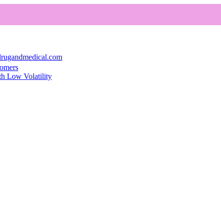
rugandmedical.com
comers
th Low Volatility