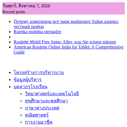
Skip
วันศุกร์, สิงหาคม 7, 2026
to
Recent posts
content
Почему алматинцы всё чаще выбирают Sultan казино:
честный разбор
Ruletka mobilna pieniądze
Roulette Mobil Free Spins: Alles, was Sie wissen müssen
American Roulette Online India for Tablet: A Comprehensive
Guide
โครงสร้างการบริหารงาน
ข้อมูลผู้บริหาร
บุคลากรโรงเรียน
วิทยาศาสตร์และเทคโนโลยี
สุขศึกษาและพลศึกษา
ภาษาต่างประเทศ
คณิตศาสตร์
การงานอาชีพ