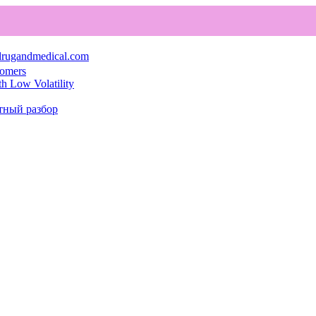
rugandmedical.com
comers
th Low Volatility
тный разбор