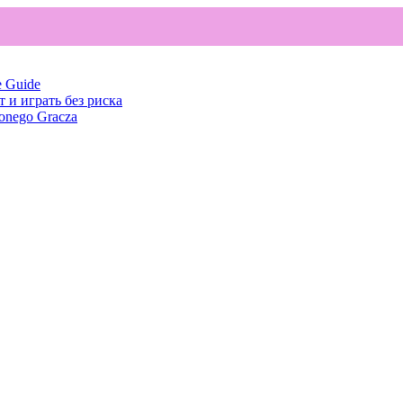
e Guide
т и играть без риска
onego Gracza