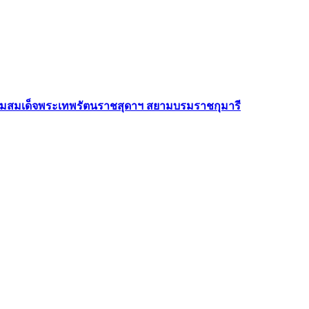
กรมสมเด็จพระเทพรัตนราชสุดาฯ สยามบรมราชกุมารี