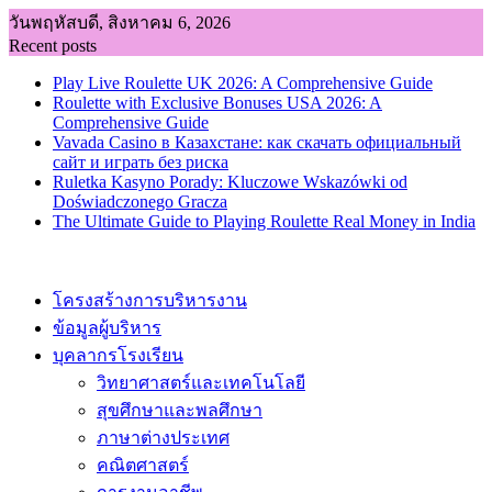
Skip
วันพฤหัสบดี, สิงหาคม 6, 2026
to
Recent posts
content
Play Live Roulette UK 2026: A Comprehensive Guide
Roulette with Exclusive Bonuses USA 2026: A
Comprehensive Guide
Vavada Casino в Казахстане: как скачать официальный
сайт и играть без риска
Ruletka Kasyno Porady: Kluczowe Wskazówki od
Doświadczonego Gracza
The Ultimate Guide to Playing Roulette Real Money in India
โครงสร้างการบริหารงาน
ข้อมูลผู้บริหาร
บุคลากรโรงเรียน
วิทยาศาสตร์และเทคโนโลยี
สุขศึกษาและพลศึกษา
ภาษาต่างประเทศ
คณิตศาสตร์