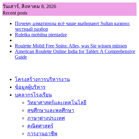
Skip
วันเสาร์, สิงหาคม 8, 2026
to
Recent posts
content
Почему алматинцы всё чаще выбирают Sultan казино:
честный разбор
Ruletka mobilna pieniądze
Roulette Mobil Free Spins: Alles, was Sie wissen müssen
American Roulette Online India for Tablet: A Comprehensive
Guide
โครงสร้างการบริหารงาน
ข้อมูลผู้บริหาร
บุคลากรโรงเรียน
วิทยาศาสตร์และเทคโนโลยี
สุขศึกษาและพลศึกษา
ภาษาต่างประเทศ
คณิตศาสตร์
การงานอาชีพ