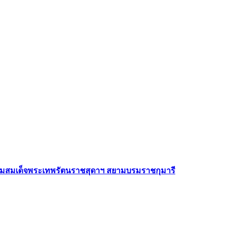
กรมสมเด็จพระเทพรัตนราชสุดาฯ สยามบรมราชกุมารี