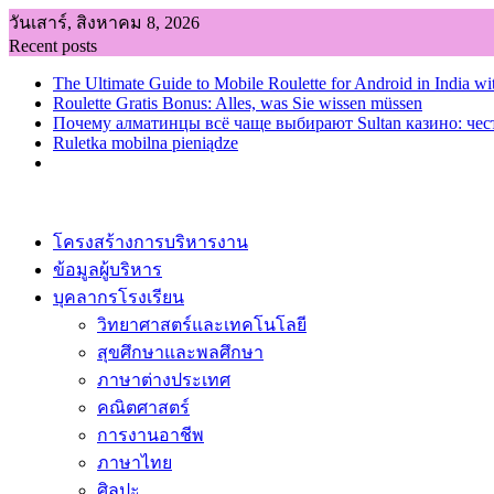
Skip
วันเสาร์, สิงหาคม 8, 2026
to
Recent posts
content
The Ultimate Guide to Mobile Roulette for Android in India wi
Roulette Gratis Bonus: Alles, was Sie wissen müssen
Почему алматинцы всё чаще выбирают Sultan казино: чес
Ruletka mobilna pieniądze
โครงสร้างการบริหารงาน
ข้อมูลผู้บริหาร
บุคลากรโรงเรียน
วิทยาศาสตร์และเทคโนโลยี
สุขศึกษาและพลศึกษา
ภาษาต่างประเทศ
คณิตศาสตร์
การงานอาชีพ
ภาษาไทย
ศิลปะ