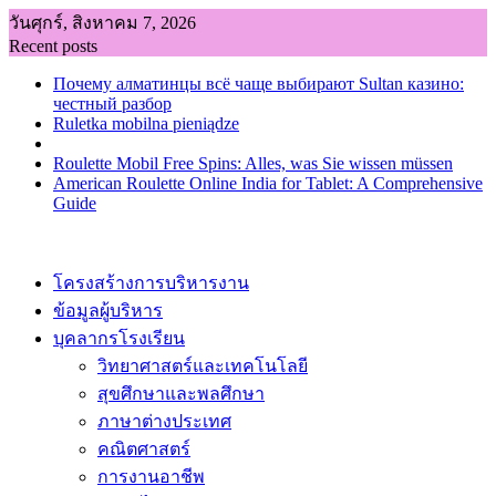
Skip
วันศุกร์, สิงหาคม 7, 2026
to
Recent posts
content
Почему алматинцы всё чаще выбирают Sultan казино:
честный разбор
Ruletka mobilna pieniądze
Roulette Mobil Free Spins: Alles, was Sie wissen müssen
American Roulette Online India for Tablet: A Comprehensive
Guide
โครงสร้างการบริหารงาน
ข้อมูลผู้บริหาร
บุคลากรโรงเรียน
วิทยาศาสตร์และเทคโนโลยี
สุขศึกษาและพลศึกษา
ภาษาต่างประเทศ
คณิตศาสตร์
การงานอาชีพ