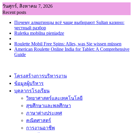
Skip
วันศุกร์, สิงหาคม 7, 2026
to
Recent posts
content
Почему алматинцы всё чаще выбирают Sultan казино:
честный разбор
Ruletka mobilna pieniądze
Roulette Mobil Free Spins: Alles, was Sie wissen müssen
American Roulette Online India for Tablet: A Comprehensive
Guide
โครงสร้างการบริหารงาน
ข้อมูลผู้บริหาร
บุคลากรโรงเรียน
วิทยาศาสตร์และเทคโนโลยี
สุขศึกษาและพลศึกษา
ภาษาต่างประเทศ
คณิตศาสตร์
การงานอาชีพ