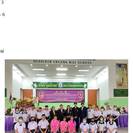
 3
– 6
ม่