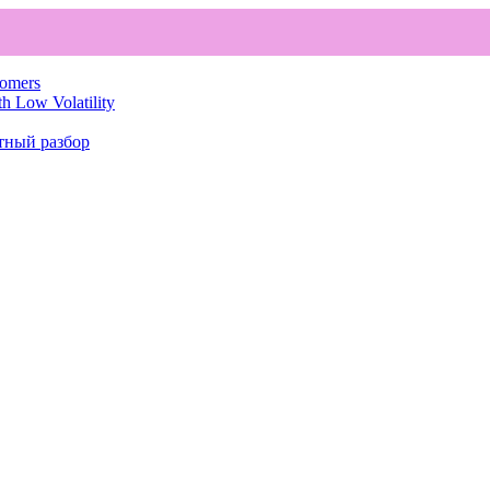
comers
th Low Volatility
тный разбор