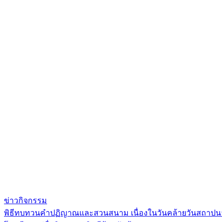
ข่าวกิจกรรม
พิธีทบทวนคำปฏิญาณและสวนสนาม เนื่องในวันคล้ายวันสถาปนาค
แนะแนว