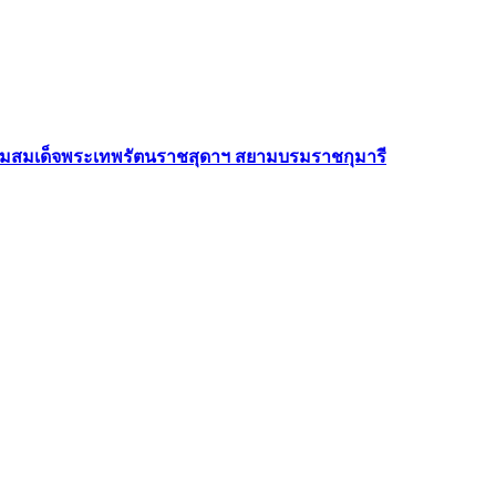
กรมสมเด็จพระเทพรัตนราชสุดาฯ สยามบรมราชกุมารี