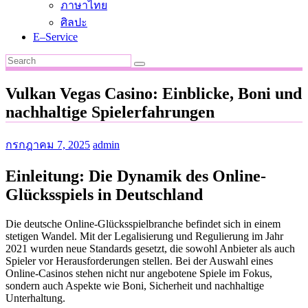
ภาษาไทย
ศิลปะ
E–Service
Vulkan Vegas Casino: Einblicke, Boni und
nachhaltige Spielerfahrungen
กรกฎาคม 7, 2025
admin
Einleitung: Die Dynamik des Online-
Glücksspiels in Deutschland
Die deutsche Online-Glücksspielbranche befindet sich in einem
stetigen Wandel. Mit der Legalisierung und Regulierung im Jahr
2021 wurden neue Standards gesetzt, die sowohl Anbieter als auch
Spieler vor Herausforderungen stellen. Bei der Auswahl eines
Online-Casinos stehen nicht nur angebotene Spiele im Fokus,
sondern auch Aspekte wie Boni, Sicherheit und nachhaltige
Unterhaltung.