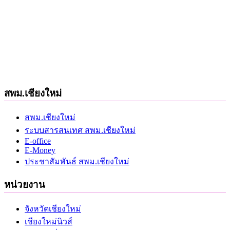
สพม.เชียงใหม่
สพม.เชียงใหม่
ระบบสารสนเทศ สพม.เชียงใหม่
E-office
E-Money
ประชาสัมพันธ์ สพม.เชียงใหม่
หน่วยงาน
จังหวัดเชียงใหม่
เชียงใหม่นิวส์