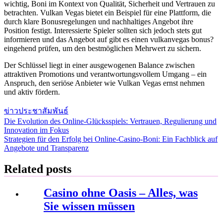
wichtig, Boni im Kontext von Qualität, Sicherheit und Vertrauen zu
betrachten. Vulkan Vegas bietet ein Beispiel für eine Plattform, die
durch klare Bonusregelungen und nachhaltiges Angebot ihre
Position festigt. Interessierte Spieler sollten sich jedoch stets gut
informieren und das Angebot auf gibt es einen vulkanvegas bonus?
eingehend prüfen, um den bestmöglichen Mehrwert zu sichern.
Der Schlüssel liegt in einer ausgewogenen Balance zwischen
attraktiven Promotions und verantwortungsvollem Umgang – ein
Anspruch, den seriöse Anbieter wie Vulkan Vegas ernst nehmen
und aktiv fördern.
ข่าวประชาสัมพันธ์
Die Evolution des Online-Glücksspiels: Vertrauen, Regulierung und
แนะแนว
Innovation im Fokus
Strategien für den Erfolg bei Online-Casino-Boni: Ein Fachblick auf
เรื่อง
Angebote und Transparenz
Related posts
Casino ohne Oasis – Alles, was
Sie wissen müssen