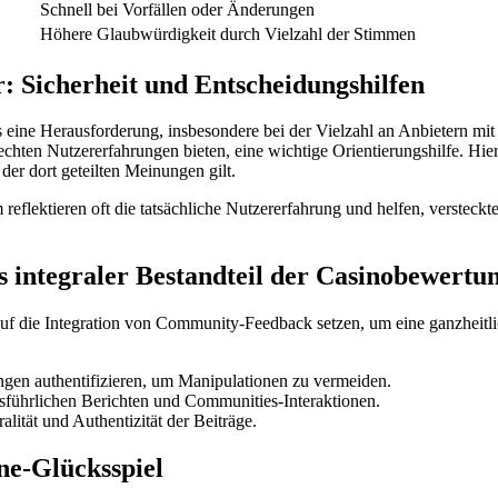
Schnell bei Vorfällen oder Änderungen
Höhere Glaubwürdigkeit durch Vielzahl der Stimmen
: Sicherheit und Entscheidungshilfen
os eine Herausforderung, insbesondere bei der Vielzahl an Anbietern m
ten Nutzererfahrungen bieten, eine wichtige Orientierungshilfe. Hier
 der dort geteilten Meinungen gilt.
lektieren oft die tatsächliche Nutzererfahrung und helfen, versteckte
s integraler Bestandteil der Casinobewertu
f die Integration von Community-Feedback setzen, um eine ganzheitlic
gen authentifizieren, um Manipulationen zu vermeiden.
führlichen Berichten und Communities-Interaktionen.
alität und Authentizität der Beiträge.
ne-Glücksspiel