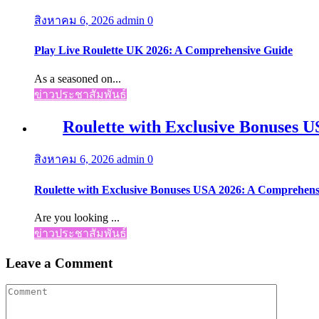
สิงหาคม 6, 2026
admin
0
Play Live Roulette UK 2026: A Comprehensive Guide
As a seasoned on...
ข่าวประชาสัมพันธ์
Roulette with Exclusive Bonuses 
สิงหาคม 6, 2026
admin
0
Roulette with Exclusive Bonuses USA 2026: A Comprehens
Are you looking ...
ข่าวประชาสัมพันธ์
Leave a Comment