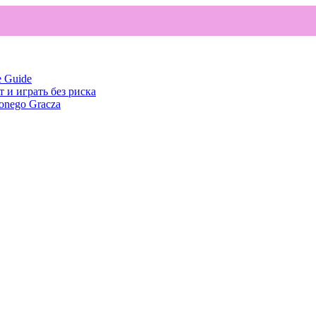
e Guide
т и играть без риска
onego Gracza