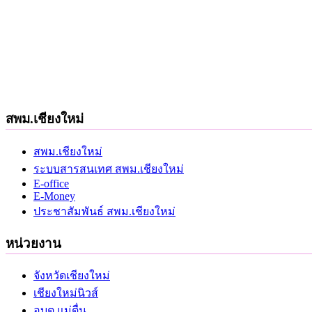
สพม.เชียงใหม่
สพม.เชียงใหม่
ระบบสารสนเทศ สพม.เชียงใหม่
E-office
E-Money
ประชาสัมพันธ์ สพม.เชียงใหม่
หน่วยงาน
จังหวัดเชียงใหม่
เชียงใหม่นิวส์
อบต.แม่ตื่น