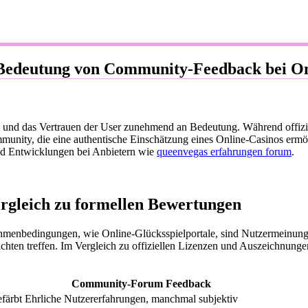
 Bedeutung von Community-Feedback bei O
z und das Vertrauen der User zunehmend an Bedeutung. Während offiziel
mmunity, die eine authentische Einschätzung eines Online-Casinos ermö
nd Entwicklungen bei Anbietern wie
queenvegas erfahrungen forum
.
gleich zu formellen Bewertungen
menbedingungen, wie Online-Glücksspielportale, sind Nutzermeinunge
hten treffen. Im Vergleich zu offiziellen Lizenzen und Auszeichnungen
Community-Forum Feedback
färbt
Ehrliche Nutzererfahrungen, manchmal subjektiv