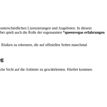
it unterschiedlichen Lizenzierungen und Angeboten. In diesem
bei spielt auch die Rolle der sogenannten
“queenvegas erfahrungen
 Risiken zu erkennen, die auf offiziellen Seiten manchmal
ng
he Sicht auf die Anbieter zu gewährleisten. Hierbei kommen