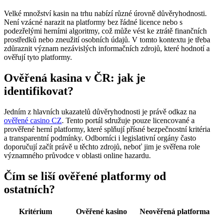
Velké množství kasin na trhu nabízí různé úrovně důvěryhodnosti.
Není vzácné narazit na platformy bez řádné licence nebo s
podezřelými herními algoritmy, což může vést ke ztrátě finančních
prostředků nebo zneužití osobních údajů. V tomto kontextu je třeba
zdůraznit význam nezávislých informačních zdrojů, které hodnotí a
ověřují tyto platformy.
Ověřená kasina v ČR: jak je
identifikovat?
Jedním z hlavních ukazatelů důvěryhodnosti je právě odkaz na
ověřené casino CZ
. Tento portál sdružuje pouze licencované a
prověřené herní platformy, které splňují přísné bezpečnostní kritéria
a transparentní podmínky. Odborníci i legislativní orgány často
doporučují začít právě u těchto zdrojů, neboť jim je svěřena role
významného průvodce v oblasti online hazardu.
Čím se liší ověřené platformy od
ostatních?
Kritérium
Ověřené kasino
Neověřená platforma