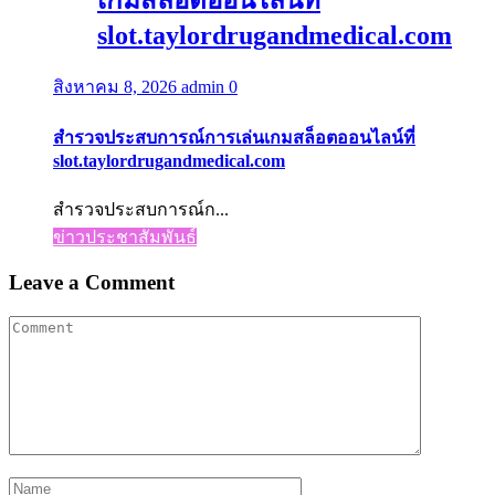
เกมสล็อตออนไลน์ที่
slot.taylordrugandmedical.com
สิงหาคม 8, 2026
admin
0
สำรวจประสบการณ์การเล่นเกมสล็อตออนไลน์ที่
slot.taylordrugandmedical.com
สำรวจประสบการณ์ก...
ข่าวประชาสัมพันธ์
Leave a Comment