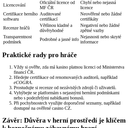
Oficiální licence od
Chybí nebo nejasná
Licencování
MF ČR
licence
Certifikace herního
Auditované
Neověřené nebo žádné
softwaru
certifikací
certifikáty
Většinou kladné a
Negativní nebo žádné
Recenze hráčů
důvěryhodné
zpětné vazby
Transparentnost
Nejasnosti nebo skryté
Podrobné a jasné info
podmínek
informace
Praktické rady pro hráče
Vždy si ověřte, zda má kasino platnou licenci od Ministerstva
financí ČR.
Hledejte certifikace od renomovaných auditorů, například
eCOGRA
.
Prostudujte si recenze od nezávislých zdrojů či uživatelů.
Vyhýbejte se platformám s nejasnými herními podmínkami
nebo s podezřelými nabídkami bonusů.
Při pochybnostech využijte doporučené seznamy, například
dostupné na ověřené casino CZ.
Závěr: Důvěra v herní prostředí je klíčem
k bezpečnému zábavnému hraní