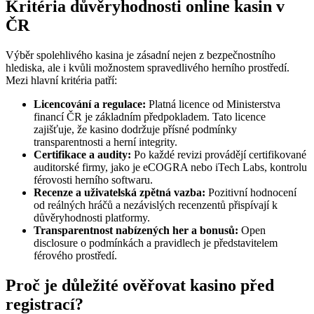
Kritéria důvěryhodnosti online kasin v
ČR
Výběr spolehlivého kasina je zásadní nejen z bezpečnostního
hlediska, ale i kvůli možnostem spravedlivého herního prostředí.
Mezi hlavní kritéria patří:
Licencování a regulace:
Platná licence od Ministerstva
financí ČR je základním předpokladem. Tato licence
zajišťuje, že kasino dodržuje přísné podmínky
transparentnosti a herní integrity.
Certifikace a audity:
Po každé revizi provádějí certifikované
auditorské firmy, jako je eCOGRA nebo iTech Labs, kontrolu
férovosti herního softwaru.
Recenze a uživatelská zpětná vazba:
Pozitivní hodnocení
od reálných hráčů a nezávislých recenzentů přispívají k
důvěryhodnosti platformy.
Transparentnost nabízených her a bonusů:
Open
disclosure o podmínkách a pravidlech je představitelem
férového prostředí.
Proč je důležité ověřovat kasino před
registrací?