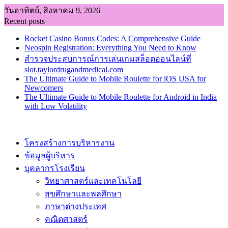
Skip
วันอาทิตย์, สิงหาคม 9, 2026
to
Recent posts
content
Rocket Casino Bonus Codes: A Comprehensive Guide
Neospin Registration: Everything You Need to Know
สำรวจประสบการณ์การเล่นเกมสล็อตออนไลน์ที่
slot.taylordrugandmedical.com
The Ultimate Guide to Mobile Roulette for iOS USA for
Newcomers
The Ultimate Guide to Mobile Roulette for Android in India
with Low Volatility
โครงสร้างการบริหารงาน
ข้อมูลผู้บริหาร
บุคลากรโรงเรียน
วิทยาศาสตร์และเทคโนโลยี
สุขศึกษาและพลศึกษา
ภาษาต่างประเทศ
คณิตศาสตร์