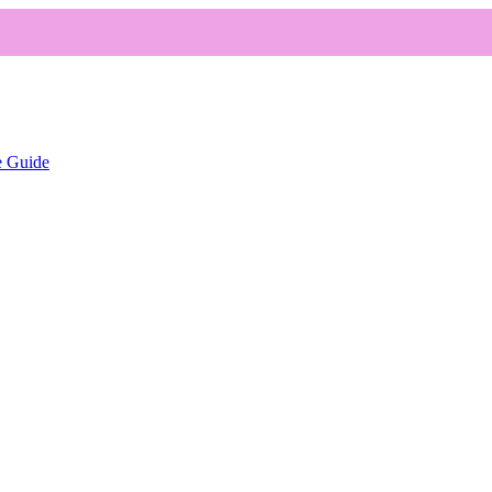
e Guide