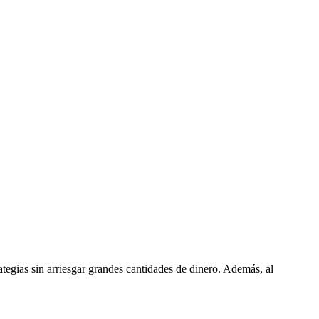
tegias sin arriesgar grandes cantidades de dinero. Además, al