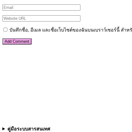
บันทึกชื่อ, อีเมล และชื่อเว็บไซต์ของฉันบนเบราว์เซอร์นี้ ส
คู่มือระบบสารสนเทศ