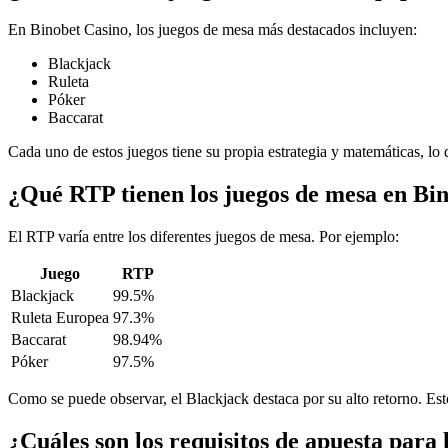
En Binobet Casino, los juegos de mesa más destacados incluyen:
Blackjack
Ruleta
Póker
Baccarat
Cada uno de estos juegos tiene su propia estrategia y matemáticas, lo
¿Qué RTP tienen los juegos de mesa en Bi
El RTP varía entre los diferentes juegos de mesa. Por ejemplo:
Juego
RTP
Blackjack
99.5%
Ruleta Europea
97.3%
Baccarat
98.94%
Póker
97.5%
Como se puede observar, el Blackjack destaca por su alto retorno. Est
¿Cuáles son los requisitos de apuesta para 