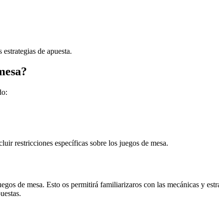
s estrategias de apuesta.
 mesa?
do:
luir restricciones específicas sobre los juegos de mesa.
gos de mesa. Esto os permitirá familiarizaros con las mecánicas y estra
puestas.