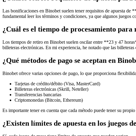
Las bonificaciones en Binobet suelen tener requisitos de apuesta de *
fundamental leer los términos y condiciones, ya que algunos juegos co
¿Cuál es el tiempo de procesamiento para 
Los tiempos de retiro en Binobet suelen oscilar entre **23 y 47 hora
billeteras electrónicas. En mi experiencia, he notado que las billeteras
¿Qué métodos de pago se aceptan en Binob
Binobet ofrece varias opciones de pago, lo que proporciona flexibilida
Tarjetas de crédito/débito (Visa, MasterCard)
Billeteras electrónicas (Skrill, Neteller)
Transferencias bancarias
Criptomonedas (Bitcoin, Ethereum)
Es importante tener en cuenta que cada método puede tener su propio
¿Existen límites de apuesta en los juegos 