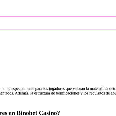
nante, especialmente para los jugadores que valoran la matemática det
mentados. Además, la estructura de bonificaciones y los requisitos de ap
res en Binobet Casino?