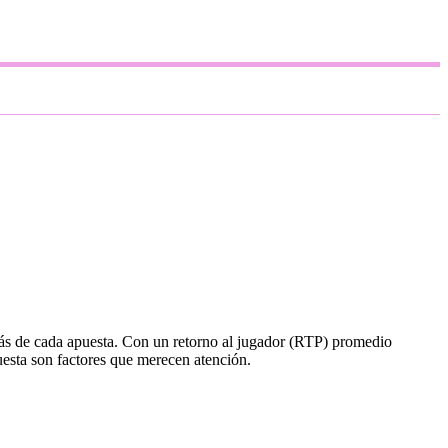
rás de cada apuesta. Con un retorno al jugador (RTP) promedio
uesta son factores que merecen atención.