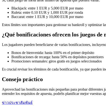
Sí, cada juego de mesa tiene límites de apuesta que pueden variar:
Blackjack: entre 1 EUR y 5,000 EUR por mano
Ruleta: entre 0.10 EUR y 1,000 EUR por ronda
Baccarat: entre 1 EUR y 10,000 EUR por mano
Estos límites son importantes para gestionar su bankroll y optimizar la
¿Qué bonificaciones ofrecen los juegos de
Los jugadores pueden beneficiarse de varias bonificaciones, incluyen
Bonos de bienvenida: hasta 100% en el primer depósito
Bonificaciones de recarga: hasta 50% en depósitos posteriores
Promociones semanales: giros gratis en juegos seleccionados
Es crucial revisar los términos de cada bonificación, ya que pueden inc
Consejo práctico
Aprovechad las bonificaciones más pequeñas para probar diferentes jue
entender los requisitos de apuesta, podréis planificar mejor vuestras a
ข่าวประชาสัมพันธ์