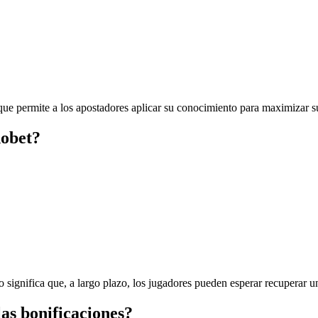
 que permite a los apostadores aplicar su conocimiento para maximizar 
nobet?
o significa que, a largo plazo, los jugadores pueden esperar recuperar u
las bonificaciones?