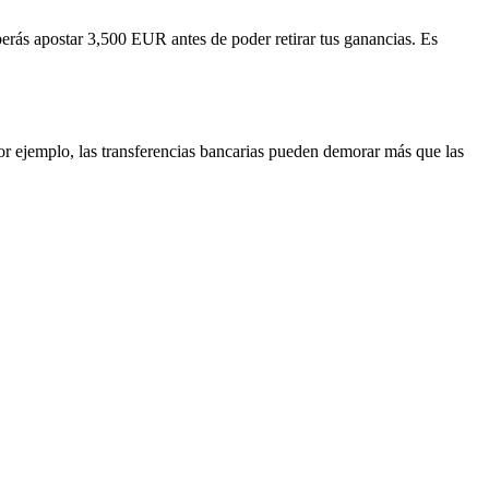
berás apostar 3,500 EUR antes de poder retirar tus ganancias. Es
or ejemplo, las transferencias bancarias pueden demorar más que las