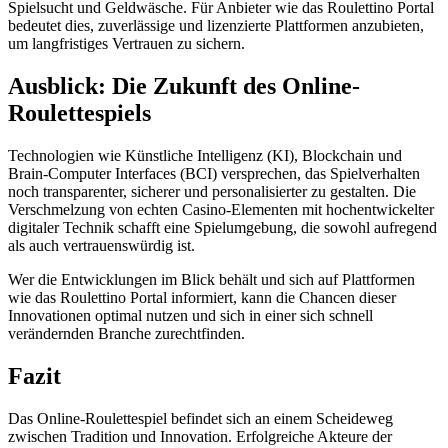
Spielsucht und Geldwäsche. Für Anbieter wie das Roulettino Portal
bedeutet dies, zuverlässige und lizenzierte Plattformen anzubieten,
um langfristiges Vertrauen zu sichern.
Ausblick: Die Zukunft des Online-
Roulettespiels
Technologien wie Künstliche Intelligenz (KI), Blockchain und
Brain-Computer Interfaces (BCI) versprechen, das Spielverhalten
noch transparenter, sicherer und personalisierter zu gestalten. Die
Verschmelzung von echten Casino-Elementen mit hochentwickelter
digitaler Technik schafft eine Spielumgebung, die sowohl aufregend
als auch vertrauenswürdig ist.
Wer die Entwicklungen im Blick behält und sich auf Plattformen
wie das Roulettino Portal informiert, kann die Chancen dieser
Innovationen optimal nutzen und sich in einer sich schnell
verändernden Branche zurechtfinden.
Fazit
Das Online-Roulettespiel befindet sich an einem Scheideweg
zwischen Tradition und Innovation. Erfolgreiche Akteure der