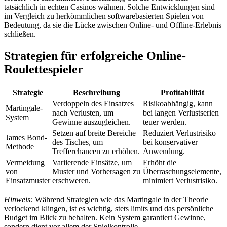
tatsächlich in echten Casinos wähnen. Solche Entwicklungen sind
im Vergleich zu herkömmlichen softwarebasierten Spielen von
Bedeutung, da sie die Lücke zwischen Online- und Offline-Erlebnis
schließen.
Strategien für erfolgreiche Online-
Roulettespieler
Strategie
Beschreibung
Profitabilität
Verdoppeln des Einsatzes
Risikoabhängig, kann
Martingale-
nach Verlusten, um
bei langen Verlustserien
System
Gewinne auszugleichen.
teuer werden.
Setzen auf breite Bereiche
Reduziert Verlustrisiko
James Bond-
des Tisches, um
bei konservativer
Methode
Trefferchancen zu erhöhen.
Anwendung.
Vermeidung
Variierende Einsätze, um
Erhöht die
von
Muster und Vorhersagen zu
Überraschungselemente,
Einsatzmuster
erschweren.
minimiert Verlustrisiko.
Hinweis:
Während Strategien wie das Martingale in der Theorie
verlockend klingen, ist es wichtig, stets limits und das persönliche
Budget im Blick zu behalten. Kein System garantiert Gewinne,
sondern dient vor allem der Spielkontrolle.