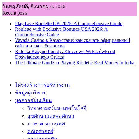
Skip
วันพฤหัสบดี, สิงหาคม 6, 2026
to
Recent posts
content
Play Live Roulette UK 2026: A Comprehensive Guide
Roulette with Exclusive Bonuses USA 2026: A
Comprehensive Guide
Vavada Casino в Казахстане: как скачать официальный
сайт и играть без риска
Ruletka Kasyno Porady: Kluczowe Wskazówki od
Doświadczonego Gracza
The Ultimate Guide to Playing Roulette Real Money in India
โครงสร้างการบริหารงาน
ข้อมูลผู้บริหาร
บุคลากรโรงเรียน
วิทยาศาสตร์และเทคโนโลยี
สุขศึกษาและพลศึกษา
ภาษาต่างประเทศ
คณิตศาสตร์