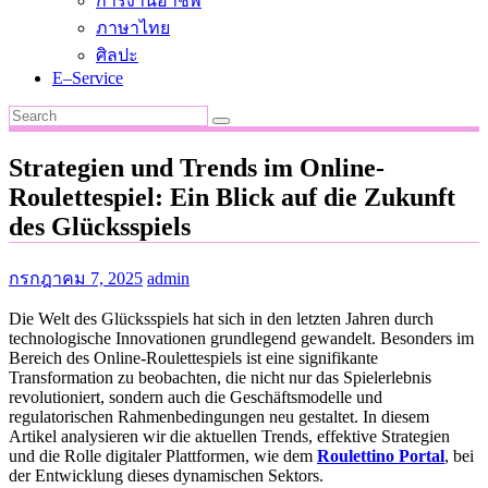
การงานอาชีพ
ภาษาไทย
ศิลปะ
E–Service
Strategien und Trends im Online-
Roulettespiel: Ein Blick auf die Zukunft
des Glücksspiels
กรกฎาคม 7, 2025
admin
Die Welt des Glücksspiels hat sich in den letzten Jahren durch
technologische Innovationen grundlegend gewandelt. Besonders im
Bereich des Online-Roulettespiels ist eine signifikante
Transformation zu beobachten, die nicht nur das Spielerlebnis
revolutioniert, sondern auch die Geschäftsmodelle und
regulatorischen Rahmenbedingungen neu gestaltet. In diesem
Artikel analysieren wir die aktuellen Trends, effektive Strategien
und die Rolle digitaler Plattformen, wie dem
Roulettino Portal
, bei
der Entwicklung dieses dynamischen Sektors.