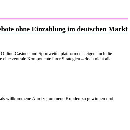
ngebote ohne Einzahlung im deutschen Markt
 Online-Casinos und Sportwettenplattformen steigen auch die
ine zentrale Komponente ihrer Strategien – doch nicht alle
en als willkommene Anreize, um neue Kunden zu gewinnen und