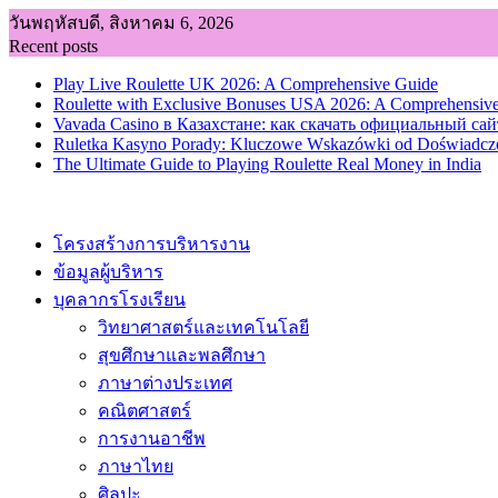
Skip
วันพฤหัสบดี, สิงหาคม 6, 2026
to
Recent posts
content
Play Live Roulette UK 2026: A Comprehensive Guide
Roulette with Exclusive Bonuses USA 2026: A Comprehensiv
Vavada Casino в Казахстане: как скачать официальный сай
Ruletka Kasyno Porady: Kluczowe Wskazówki od Doświadcz
The Ultimate Guide to Playing Roulette Real Money in India
โครงสร้างการบริหารงาน
ข้อมูลผู้บริหาร
บุคลากรโรงเรียน
วิทยาศาสตร์และเทคโนโลยี
สุขศึกษาและพลศึกษา
ภาษาต่างประเทศ
คณิตศาสตร์
การงานอาชีพ
ภาษาไทย
ศิลปะ