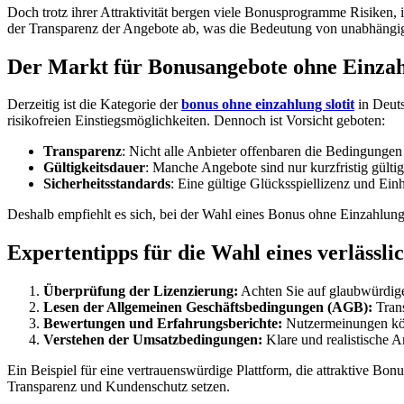
Doch trotz ihrer Attraktivität bergen viele Bonusprogramme Risiken
der Transparenz der Angebote ab, was die Bedeutung von unabhängi
Der Markt für Bonusangebote ohne Einzah
Derzeitig ist die Kategorie der
bonus ohne einzahlung slotit
in Deuts
risikofreien Einstiegsmöglichkeiten. Dennoch ist Vorsicht geboten:
Transparenz
: Nicht alle Anbieter offenbaren die Bedingungen 
Gültigkeitsdauer
: Manche Angebote sind nur kurzfristig gült
Sicherheitsstandards
: Eine gültige Glücksspiellizenz und Ein
Deshalb empfiehlt es sich, bei der Wahl eines Bonus ohne Einzahlung s
Expertentipps für die Wahl eines verlässl
Überprüfung der Lizenzierung:
Achten Sie auf glaubwürdi
Lesen der Allgemeinen Geschäftsbedingungen (AGB):
Trans
Bewertungen und Erfahrungsberichte:
Nutzermeinungen kön
Verstehen der Umsatzbedingungen:
Klare und realistische
Ein Beispiel für eine vertrauenswürdige Plattform, die attraktive Bonu
Transparenz und Kundenschutz setzen.