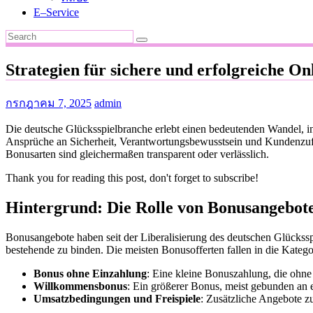
E–Service
Strategien für sichere und erfolgreiche O
กรกฎาคม 7, 2025
admin
Die deutsche Glücksspielbranche erlebt einen bedeutenden Wandel, i
Ansprüche an Sicherheit, Verantwortungsbewusstsein und Kundenzufri
Bonusarten sind gleichermaßen transparent oder verlässlich.
Thank you for reading this post, don't forget to subscribe!
Hintergrund: Die Rolle von Bonusangebote
Bonusangebote haben seit der Liberalisierung des deutschen Glücks
bestehende zu binden. Die meisten Bonusofferten fallen in die Katego
Bonus ohne Einzahlung
: Eine kleine Bonuszahlung, die ohne 
Willkommensbonus
: Ein größerer Bonus, meist gebunden an e
Umsatzbedingungen und Freispiele
: Zusätzliche Angebote z