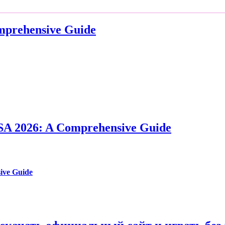
mprehensive Guide
USA 2026: A Comprehensive Guide
ive Guide