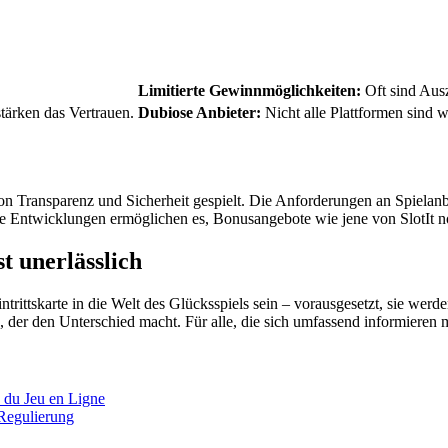
Limitierte Gewinnmöglichkeiten:
Oft sind Aus
tärken das Vertrauen.
Dubiose Anbieter:
Nicht alle Plattformen sind wi
on Transparenz und Sicherheit gespielt. Die Anforderungen an Spielanb
ese Entwicklungen ermöglichen es, Bonusangebote wie jene von SlotIt n
t unerlässlich
rittskarte in die Welt des Glücksspiels sein – vorausgesetzt, sie werde
 der den Unterschied macht. Für alle, die sich umfassend informieren m
e du Jeu en Ligne
Regulierung