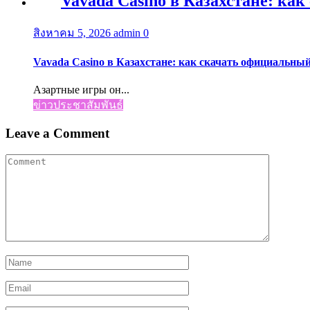
Vavada Casino в Казахстане: ка
สิงหาคม 5, 2026
admin
0
Vavada Casino в Казахстане: как скачать официальный 
Азартные игры он...
ข่าวประชาสัมพันธ์
Leave a Comment