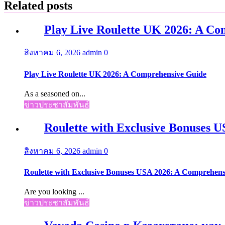
Related posts
Play Live Roulette UK 2026: A Co
สิงหาคม 6, 2026
admin
0
Play Live Roulette UK 2026: A Comprehensive Guide
As a seasoned on...
ข่าวประชาสัมพันธ์
Roulette with Exclusive Bonuses 
สิงหาคม 6, 2026
admin
0
Roulette with Exclusive Bonuses USA 2026: A Comprehens
Are you looking ...
ข่าวประชาสัมพันธ์