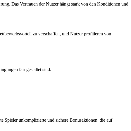
erung. Das Vertrauen der Nutzer hängt stark von den Konditionen und
ttbewerbsvorteil zu verschaffen, und Nutzer profitieren von
ngungen fair gestaltet sind.
erte Spieler unkomplizierte und sichere Bonusaktionen, die auf