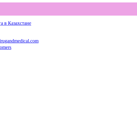
а в Казахстане
rugandmedical.com
comers