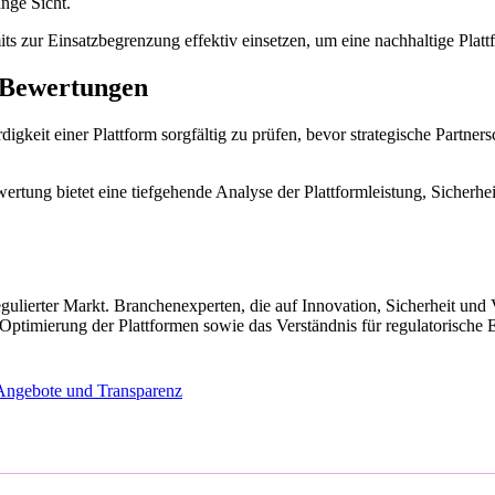
nge Sicht.
s zur Einsatzbegrenzung effektiv einsetzen, um eine nachhaltige Plattf
d Bewertungen
ürdigkeit einer Plattform sorgfältig zu prüfen, bevor strategische Par
ertung bietet eine tiefgehende Analyse der Plattformleistung, Sicherhe
gulierter Markt. Branchenexperten, die auf Innovation, Sicherheit und 
Optimierung der Plattformen sowie das Verständnis für regulatorische 
f Angebote und Transparenz