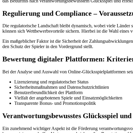
das Bedürfnis nach verantwortungsbewusstem Glücksspiel und effek
Regulierung und Compliance – Voraussetz
Die regulatorische Landschaft bleibt dynamisch, wobei viele Länder st
können sich Wettbewerbsvorteile sichern. Hierbei ist die Wahl eines v
Ein maßgeblicher Faktor ist die Sicherheit der Zahlungsabwicklungen
den Schutz der Spieler in den Vordergrund stellt.
Bewertung digitaler Plattformen: Kriterie
Bei der Analyse und Auswahl von Online-Glücksspielplattformen setz
Lizenzierung und regulatorischer Status
Sicherheitsmaßnahmen und Datenschutzrichtlinien
Benutzerfreundlichkeit der Plattform
Vielfalt der angebotenen Spiele und Einsatzmöglichkeiten
Transparente Bonus- und Promotionspolitik
Verantwortungsbewusstes Glücksspiel und 
Ein zunehmend wichtiger Aspekt ist die Förderung verantwortungsvo