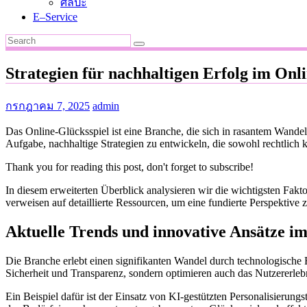
ศิลปะ
E–Service
Strategien für nachhaltigen Erfolg im Onl
กรกฎาคม 7, 2025
admin
Das Online-Glücksspiel ist eine Branche, die sich in rasantem Wande
Aufgabe, nachhaltige Strategien zu entwickeln, die sowohl rechtlich k
Thank you for reading this post, don't forget to subscribe!
In diesem erweiterten Überblick analysieren wir die wichtigsten Fakt
verweisen auf detaillierte Ressourcen, um eine fundierte Perspektive 
Aktuelle Trends und innovative Ansätze im
Die Branche erlebt einen signifikanten Wandel durch
technologische 
Sicherheit und Transparenz, sondern optimieren auch das Nutzererlebn
Ein Beispiel dafür ist der Einsatz von KI-gestützten Personalisierung