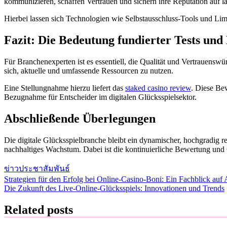
kommunizieren, schaffen Vertrauen und sichern ihre Reputation auf la
Hierbei lassen sich Technologien wie Selbstausschluss-Tools und Limit
Fazit: Die Bedeutung fundierter Tests un
Für Branchenexperten ist es essentiell, die Qualität und Vertrauensw
sich, aktuelle und umfassende Ressourcen zu nutzen.
Eine Stellungnahme hierzu liefert das
staked casino review
. Diese Bew
Bezugnahme für Entscheider im digitalen Glücksspielsektor.
Abschließende Überlegungen
Die digitale Glücksspielbranche bleibt ein dynamischer, hochgradig re
nachhaltiges Wachstum. Dabei ist die kontinuierliche Bewertung und 
ข่าวประชาสัมพันธ์
Strategien für den Erfolg bei Online-Casino-Boni: Ein Fachblick au
แนะแนว
Die Zukunft des Live-Online-Glücksspiels: Innovationen und Trends
เรื่อง
Related posts