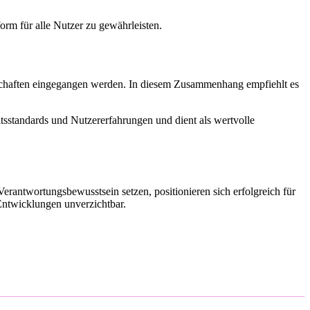
orm für alle Nutzer zu gewährleisten.
tnerschaften eingegangen werden. In diesem Zusammenhang empfiehlt es
itsstandards und Nutzererfahrungen und dient als wertvolle
Verantwortungsbewusstsein setzen, positionieren sich erfolgreich für
Entwicklungen unverzichtbar.