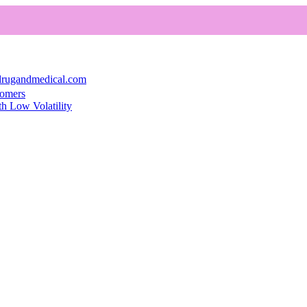
rugandmedical.com
comers
th Low Volatility