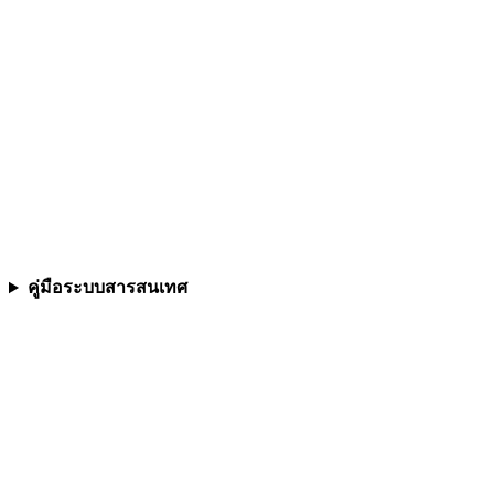
คู่มือระบบสารสนเทศ