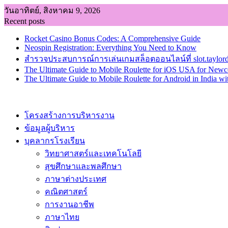
Skip
วันอาทิตย์, สิงหาคม 9, 2026
to
Recent posts
content
Rocket Casino Bonus Codes: A Comprehensive Guide
Neospin Registration: Everything You Need to Know
สำรวจประสบการณ์การเล่นเกมสล็อตออนไลน์ที่ slot.taylord
The Ultimate Guide to Mobile Roulette for iOS USA for New
The Ultimate Guide to Mobile Roulette for Android in India wi
โครงสร้างการบริหารงาน
ข้อมูลผู้บริหาร
บุคลากรโรงเรียน
วิทยาศาสตร์และเทคโนโลยี
สุขศึกษาและพลศึกษา
ภาษาต่างประเทศ
คณิตศาสตร์
การงานอาชีพ
ภาษาไทย