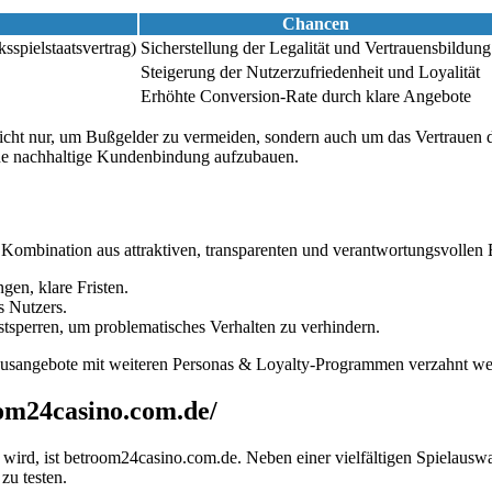
Chancen
sspielstaatsvertrag)
Sicherstellung der Legalität und Vertrauensbildung
Steigerung der Nutzerzufriedenheit und Loyalität
Erhöhte Conversion-Rate durch klare Angebote
 Nicht nur, um Bußgelder zu vermeiden, sondern auch um das Vertrauen
ine nachhaltige Kundenbindung aufzubauen.
e Kombination aus attraktiven, transparenten und verantwortungsvolle
en, klare Fristen.
s Nutzers.
tsperren, um problematisches Verhalten zu verhindern.
usangebote mit weiteren Personas & Loyalty-Programmen verzahnt werd
oom24casino.com.de/
 wird, ist betroom24casino.com.de. Neben einer vielfältigen Spielauswa
zu testen.