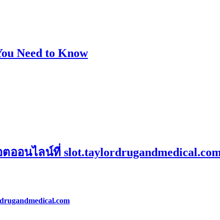
 You Need to Know
อนไลน์ที่ slot.taylordrugandmedical.co
rdrugandmedical.com