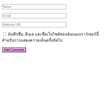
บันทึกชื่อ, อีเมล และชื่อเว็บไซต์ของฉันบนเบราว์เซอร์นี้
สำหรับการแสดงความเห็นครั้งถัดไป