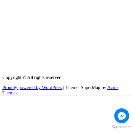
Copyright © All rights reserved
Proudly powered by WordPress
|
Theme: SuperMag by
Acme
Themes