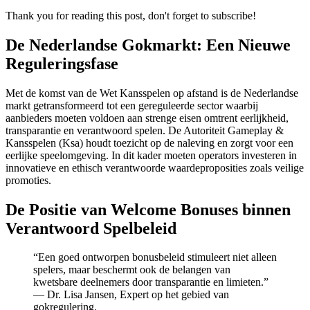
Thank you for reading this post, don't forget to subscribe!
De Nederlandse Gokmarkt: Een Nieuwe
Reguleringsfase
Met de komst van de Wet Kansspelen op afstand is de Nederlandse
markt getransformeerd tot een gereguleerde sector waarbij
aanbieders moeten voldoen aan strenge eisen omtrent eerlijkheid,
transparantie en verantwoord spelen. De Autoriteit Gameplay &
Kansspelen (Ksa) houdt toezicht op de naleving en zorgt voor een
eerlijke speelomgeving. In dit kader moeten operators investeren in
innovatieve en ethisch verantwoorde waardeproposities zoals veilige
promoties.
De Positie van Welcome Bonuses binnen
Verantwoord Spelbeleid
“Een goed ontworpen bonusbeleid stimuleert niet alleen
spelers, maar beschermt ook de belangen van
kwetsbare deelnemers door transparantie en limieten.”
— Dr. Lisa Jansen, Expert op het gebied van
gokregulering.