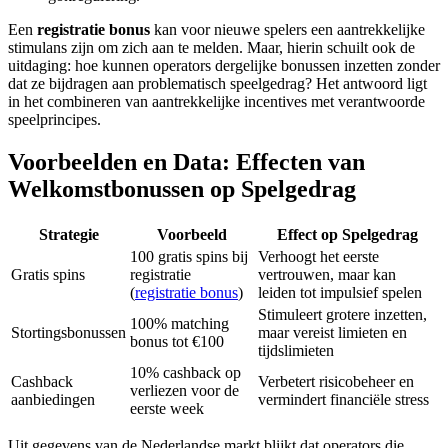
Een
registratie bonus
kan voor nieuwe spelers een aantrekkelijke
stimulans zijn om zich aan te melden. Maar, hierin schuilt ook de
uitdaging: hoe kunnen operators dergelijke bonussen inzetten zonder
dat ze bijdragen aan problematisch speelgedrag? Het antwoord ligt
in het combineren van aantrekkelijke incentives met verantwoorde
speelprincipes.
Voorbeelden en Data: Effecten van
Welkomstbonussen op Spelgedrag
Strategie
Voorbeeld
Effect op Spelgedrag
100 gratis spins bij
Verhoogt het eerste
Gratis spins
registratie
vertrouwen, maar kan
(
registratie bonus
)
leiden tot impulsief spelen
Stimuleert grotere inzetten,
100% matching
Stortingsbonussen
maar vereist limieten en
bonus tot €100
tijdslimieten
10% cashback op
Cashback
Verbetert risicobeheer en
verliezen voor de
aanbiedingen
vermindert financiële stress
eerste week
Uit gegevens van de Nederlandse markt blijkt dat operators die