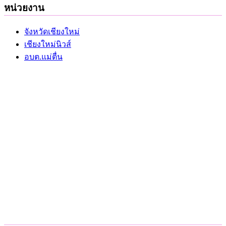
หน่วยงาน
จังหวัดเชียงใหม่
เชียงใหม่นิวส์
อบต.แม่ตื่น