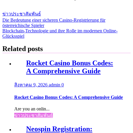
ข่าวประชาสัมพันธ์
Die Bedeutung einer sicheren Casino-Registrierung für
แนะแนว
österreichische Spieler
Blockchain-Technologie und ihre Rolle im modernen Online-
เรื่อง
Glücksspiel
Related posts
Rocket Casino Bonus Codes:
A Comprehensive Guide
สิงหาคม 9, 2026
admin
0
Rocket Casino Bonus Codes: A Comprehensive Guide
Are you an onlin...
ข่าวประชาสัมพันธ์
Neospin Registration: