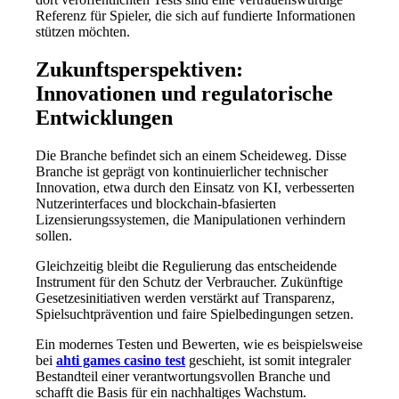
Referenz für Spieler, die sich auf fundierte Informationen
stützen möchten.
Zukunftsperspektiven:
Innovationen und regulatorische
Entwicklungen
Die Branche befindet sich an einem Scheideweg. Disse
Branche ist geprägt von kontinuierlicher technischer
Innovation, etwa durch den Einsatz von KI, verbesserten
Nutzerinterfaces und blockchain-bfasierten
Lizensierungssystemen, die Manipulationen verhindern
sollen.
Gleichzeitig bleibt die Regulierung das entscheidende
Instrument für den Schutz der Verbraucher. Zukünftige
Gesetzesinitiativen werden verstärkt auf Transparenz,
Spielsuchtprävention und faire Spielbedingungen setzen.
Ein modernes Testen und Bewerten, wie es beispielsweise
bei
ahti games casino test
geschieht, ist somit integraler
Bestandteil einer verantwortungsvollen Branche und
schafft die Basis für ein nachhaltiges Wachstum.