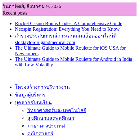
Skip
วันอาทิตย์, สิงหาคม 9, 2026
to
Recent posts
content
Rocket Casino Bonus Codes: A Comprehensive Guide
Neospin Registration: Everything You Need to Know
สำรวจประสบการณ์การเล่นเกมสล็อตออนไลน์ที่
slot.taylordrugandmedical.com
The Ultimate Guide to Mobile Roulette for iOS USA for
Newcomers
The Ultimate Guide to Mobile Roulette for Android in India
with Low Volatility
โครงสร้างการบริหารงาน
ข้อมูลผู้บริหาร
บุคลากรโรงเรียน
วิทยาศาสตร์และเทคโนโลยี
สุขศึกษาและพลศึกษา
ภาษาต่างประเทศ
คณิตศาสตร์