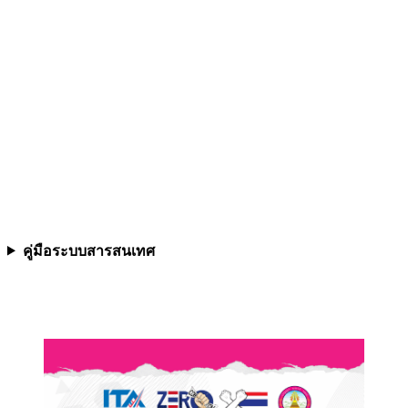
คู่มือระบบสารสนเทศ