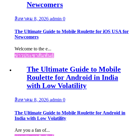
Newcomers
สิงหาคม 8, 2026
admin
0
The Ultimate Guide to Mobile Roulette for iOS USA for
Newcomers
Welcome to the e...
ข่าวประชาสัมพันธ์
The Ultimate Guide to Mobile
Roulette for Android in India
with Low Volatility
สิงหาคม 8, 2026
admin
0
The Ultimate Guide to Mobile Roulette for Android in
India with Low Volatility
Are you a fan of...