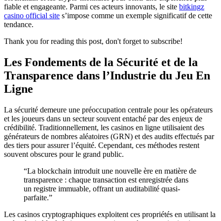
fiable et engageante. Parmi ces acteurs innovants, le site
bitkingz
casino official site
s’impose comme un exemple significatif de cette
tendance.
Thank you for reading this post, don't forget to subscribe!
Les Fondements de la Sécurité et de la
Transparence dans l’Industrie du Jeu En
Ligne
La sécurité demeure une préoccupation centrale pour les opérateurs
et les joueurs dans un secteur souvent entaché par des enjeux de
crédibilité. Traditionnellement, les casinos en ligne utilisaient des
générateurs de nombres aléatoires (GRN) et des audits effectués par
des tiers pour assurer l’équité. Cependant, ces méthodes restent
souvent obscures pour le grand public.
“La blockchain introduit une nouvelle ère en matière de
transparence : chaque transaction est enregistrée dans
un registre immuable, offrant un auditabilité quasi-
parfaite.”
Les casinos cryptographiques exploitent ces propriétés en utilisant la