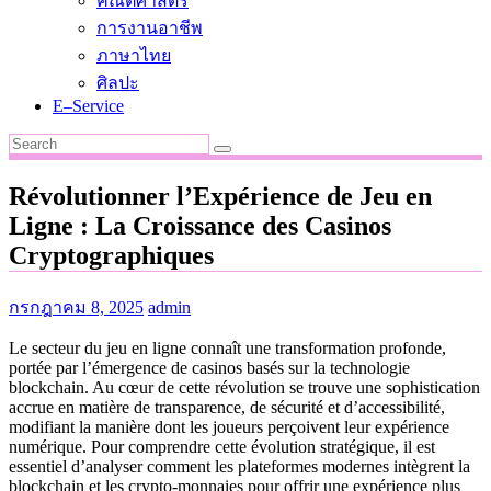
คณิตศาสตร์
การงานอาชีพ
ภาษาไทย
ศิลปะ
E–Service
Révolutionner l’Expérience de Jeu en
Ligne : La Croissance des Casinos
Cryptographiques
กรกฎาคม 8, 2025
admin
Le secteur du jeu en ligne connaît une transformation profonde,
portée par l’émergence de casinos basés sur la technologie
blockchain. Au cœur de cette révolution se trouve une sophistication
accrue en matière de transparence, de sécurité et d’accessibilité,
modifiant la manière dont les joueurs perçoivent leur expérience
numérique. Pour comprendre cette évolution stratégique, il est
essentiel d’analyser comment les plateformes modernes intègrent la
blockchain et les crypto-monnaies pour offrir une expérience plus