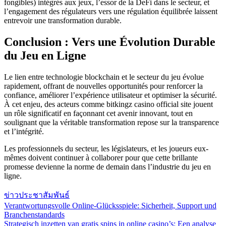
fongibles) intégrés aux jeux, l’essor de la DeFi dans le secteur, et
l’engagement des régulateurs vers une régulation équilibrée laissent
entrevoir une transformation durable.
Conclusion : Vers une Évolution Durable
du Jeu en Ligne
Le lien entre technologie blockchain et le secteur du jeu évolue
rapidement, offrant de nouvelles opportunités pour renforcer la
confiance, améliorer l’expérience utilisateur et optimiser la sécurité.
À cet enjeu, des acteurs comme bitkingz casino official site jouent
un rôle significatif en façonnant cet avenir innovant, tout en
soulignant que la véritable transformation repose sur la transparence
et l’intégrité.
Les professionnels du secteur, les législateurs, et les joueurs eux-
mêmes doivent continuer à collaborer pour que cette brillante
promesse devienne la norme de demain dans l’industrie du jeu en
ligne.
ข่าวประชาสัมพันธ์
Verantwortungsvolle Online-Glücksspiele: Sicherheit, Support und
แนะแนว
Branchenstandards
Strategisch inzetten van gratis spins in online casino’s: Een analyse