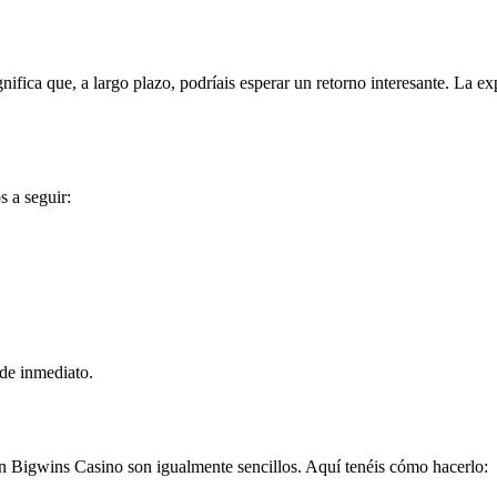
ica que, a largo plazo, podríais esperar un retorno interesante. La expe
s a seguir:
 de inmediato.
s en Bigwins Casino son igualmente sencillos. Aquí tenéis cómo hacerlo: