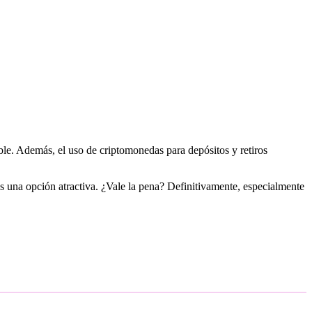
le. Además, el uso de criptomonedas para depósitos y retiros
 una opción atractiva. ¿Vale la pena? Definitivamente, especialmente