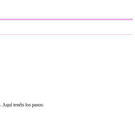
. Aquí tenéis los pasos: