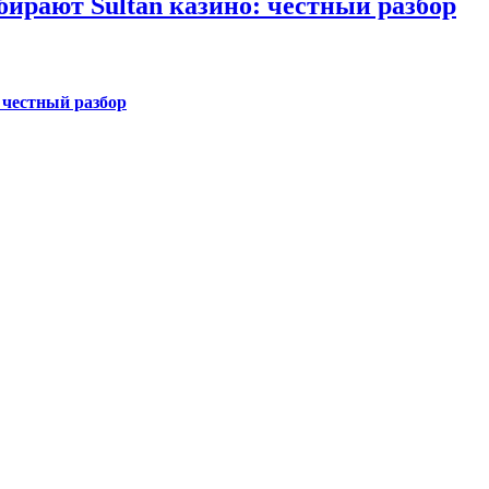
ирают Sultan казино: честный разбор
 честный разбор