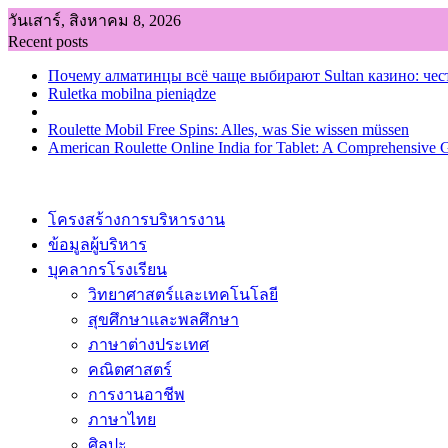
Skip
วันเสาร์, สิงหาคม 8, 2026
to
Recent posts
content
Почему алматинцы всё чаще выбирают Sultan казино: чес
Ruletka mobilna pieniądze
Roulette Mobil Free Spins: Alles, was Sie wissen müssen
American Roulette Online India for Tablet: A Comprehensive 
โครงสร้างการบริหารงาน
ข้อมูลผู้บริหาร
บุคลากรโรงเรียน
วิทยาศาสตร์และเทคโนโลยี
สุขศึกษาและพลศึกษา
ภาษาต่างประเทศ
คณิตศาสตร์
การงานอาชีพ
ภาษาไทย
ศิลปะ