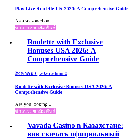
Play Live Roulette UK 2026: A Comprehensive Guide
As a seasoned on...
ข่าวประชาสัมพันธ์
Roulette with Exclusive
Bonuses USA 2026: A
Comprehensive Guide
สิงหาคม 6, 2026
admin
0
Roulette with Exclusive Bonuses USA 2026: A
Comprehensive Guide
Are you looking ...
ข่าวประชาสัมพันธ์
Vavada Casino в Казахстане:
как скачать официальный