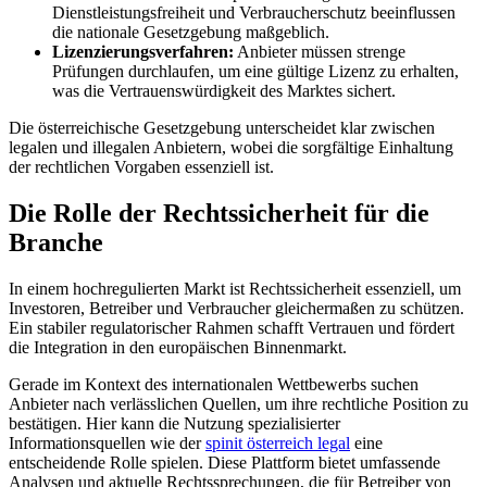
Dienstleistungsfreiheit und Verbraucherschutz beeinflussen
die nationale Gesetzgebung maßgeblich.
Lizenzierungsverfahren:
Anbieter müssen strenge
Prüfungen durchlaufen, um eine gültige Lizenz zu erhalten,
was die Vertrauenswürdigkeit des Marktes sichert.
Die österreichische Gesetzgebung unterscheidet klar zwischen
legalen und illegalen Anbietern, wobei die sorgfältige Einhaltung
der rechtlichen Vorgaben essenziell ist.
Die Rolle der Rechtssicherheit für die
Branche
In einem hochregulierten Markt ist Rechtssicherheit essenziell, um
Investoren, Betreiber und Verbraucher gleichermaßen zu schützen.
Ein stabiler regulatorischer Rahmen schafft Vertrauen und fördert
die Integration in den europäischen Binnenmarkt.
Gerade im Kontext des internationalen Wettbewerbs suchen
Anbieter nach verlässlichen Quellen, um ihre rechtliche Position zu
bestätigen. Hier kann die Nutzung spezialisierter
Informationsquellen wie der
spinit österreich legal
eine
entscheidende Rolle spielen. Diese Plattform bietet umfassende
Analysen und aktuelle Rechtssprechungen, die für Betreiber von