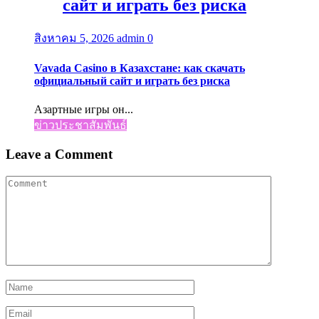
сайт и играть без риска
สิงหาคม 5, 2026
admin
0
Vavada Casino в Казахстане: как скачать
официальный сайт и играть без риска
Азартные игры он...
ข่าวประชาสัมพันธ์
Leave a Comment