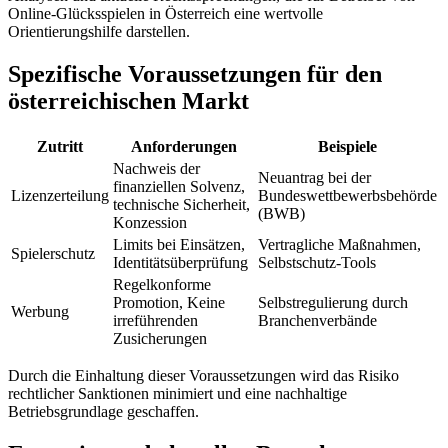
Online-Glücksspielen in Österreich eine wertvolle
Orientierungshilfe darstellen.
Spezifische Voraussetzungen für den
österreichischen Markt
Zutritt
Anforderungen
Beispiele
Nachweis der
Neuantrag bei der
finanziellen Solvenz,
Lizenzerteilung
Bundeswettbewerbsbehörde
technische Sicherheit,
(BWB)
Konzession
Limits bei Einsätzen,
Vertragliche Maßnahmen,
Spielerschutz
Identitätsüberprüfung
Selbstschutz-Tools
Regelkonforme
Promotion, Keine
Selbstregulierung durch
Werbung
irreführenden
Branchenverbände
Zusicherungen
Durch die Einhaltung dieser Voraussetzungen wird das Risiko
rechtlicher Sanktionen minimiert und eine nachhaltige
Betriebsgrundlage geschaffen.