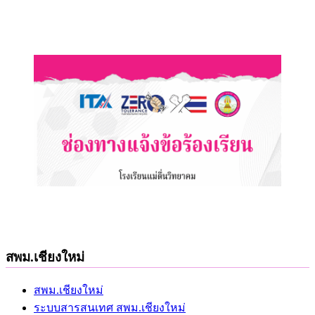
สพม.เชียงใหม่
สพม.เชียงใหม่
ระบบสารสนเทศ สพม.เชียงใหม่