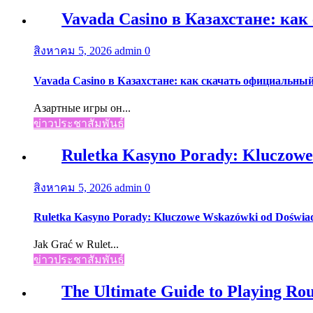
Vavada Casino в Казахстане: ка
สิงหาคม 5, 2026
admin
0
Vavada Casino в Казахстане: как скачать официальный 
Азартные игры он...
ข่าวประชาสัมพันธ์
Ruletka Kasyno Porady: Kluczow
สิงหาคม 5, 2026
admin
0
Ruletka Kasyno Porady: Kluczowe Wskazówki od Doświa
Jak Grać w Rulet...
ข่าวประชาสัมพันธ์
The Ultimate Guide to Playing Rou