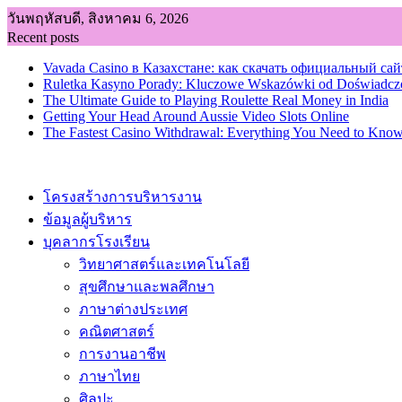
Skip
วันพฤหัสบดี, สิงหาคม 6, 2026
to
Recent posts
content
Vavada Casino в Казахстане: как скачать официальный сай
Ruletka Kasyno Porady: Kluczowe Wskazówki od Doświadcz
The Ultimate Guide to Playing Roulette Real Money in India
Getting Your Head Around Aussie Video Slots Online
The Fastest Casino Withdrawal: Everything You Need to Kno
โครงสร้างการบริหารงาน
ข้อมูลผู้บริหาร
บุคลากรโรงเรียน
วิทยาศาสตร์และเทคโนโลยี
สุขศึกษาและพลศึกษา
ภาษาต่างประเทศ
คณิตศาสตร์
การงานอาชีพ
ภาษาไทย
ศิลปะ