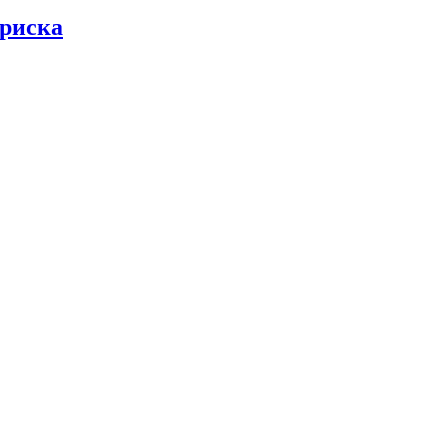
 риска