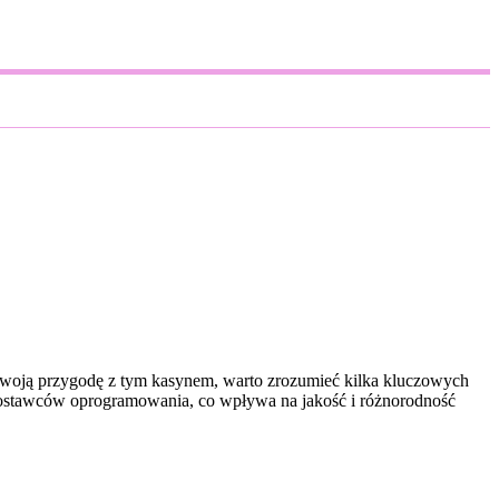
o swoją przygodę z tym kasynem, warto zrozumieć kilka kluczowych
dostawców oprogramowania, co wpływa na jakość i różnorodność