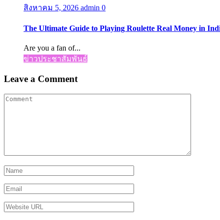
สิงหาคม 5, 2026
admin
0
The Ultimate Guide to Playing Roulette Real Money in Ind
Are you a fan of...
ข่าวประชาสัมพันธ์
Leave a Comment