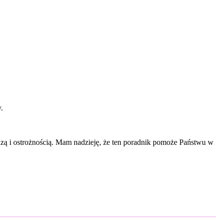
.
dzą i ostrożnością. Mam nadzieję, że ten poradnik pomoże Państwu w