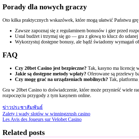
Porady dla nowych graczy
Oto kilka praktycznych wskazówek, które mogą ułatwić Państwu grę
Zawsze zapoznaj się z regulaminem bonusów i gier przed rozp
Ustal budżet i trzymaj się go — gra z głową to klucz do udanej
Wykorzystuj dostępne bonusy, ale bądź świadomy wymagań ob
FAQ
Czy 20bet Casino jest bezpieczne?
Tak, kasyno ma licencję 
Jakie są dostępne metody wpłaty?
Oferowane są przelewy ban
Czy mogę grać na urządzeniach mobilnych?
Tak, platforma 
Gra w 20bet Casino to doświadczenie, które może przynieść wiele r
rozpoczęciu przygody z tym kasynem online.
ข่าวประชาสัมพันธ์
Zalety i wady slotów w winningzrush casino
แนะแนว
Les Avis des Joueurs sur Velobet Casino
เรื่อง
Related posts