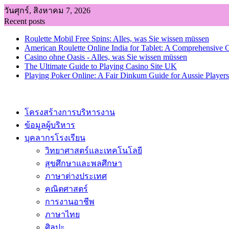
Skip
วันศุกร์, สิงหาคม 7, 2026
to
Recent posts
content
Roulette Mobil Free Spins: Alles, was Sie wissen müssen
American Roulette Online India for Tablet: A Comprehensive 
Casino ohne Oasis - Alles, was Sie wissen müssen
The Ultimate Guide to Playing Casino Site UK
Playing Poker Online: A Fair Dinkum Guide for Aussie Players
โครงสร้างการบริหารงาน
ข้อมูลผู้บริหาร
บุคลากรโรงเรียน
วิทยาศาสตร์และเทคโนโลยี
สุขศึกษาและพลศึกษา
ภาษาต่างประเทศ
คณิตศาสตร์
การงานอาชีพ
ภาษาไทย
ศิลปะ