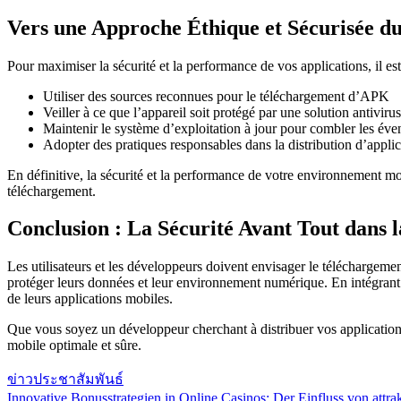
Vers une Approche Éthique et Sécurisée 
Pour maximiser la sécurité et la performance de vos applications, il est
Utiliser des sources reconnues pour le téléchargement d’APK
Veiller à ce que l’appareil soit protégé par une solution antivir
Maintenir le système d’exploitation à jour pour combler les éven
Adopter des pratiques responsables dans la distribution d’applic
En définitive, la sécurité et la performance de votre environnement mo
téléchargement.
Conclusion : La Sécurité Avant Tout dans l
Les utilisateurs et les développeurs doivent envisager le téléchargemen
protéger leurs données et leur environnement numérique. En intégrant de
de leurs applications mobiles.
Que vous soyez un développeur cherchant à distribuer vos applications o
mobile optimale et sûre.
ข่าวประชาสัมพันธ์
Innovative Bonusstrategien in Online Casinos: Der Einfluss von att