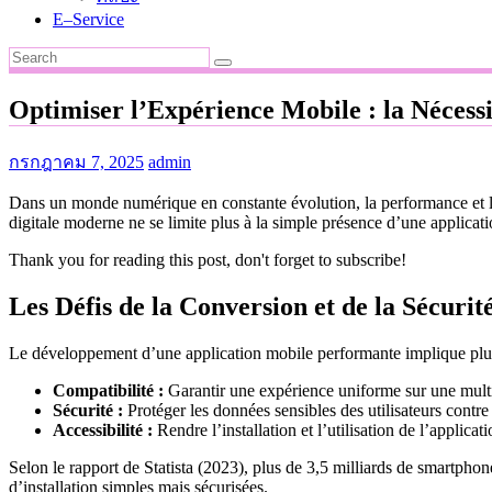
E–Service
Optimiser l’Expérience Mobile : la Nécessi
กรกฎาคม 7, 2025
admin
Dans un monde numérique en constante évolution, la performance et la sé
digitale moderne ne se limite plus à la simple présence d’une applicati
Thank you for reading this post, don't forget to subscribe!
Les Défis de la Conversion et de la Sécurit
Le développement d’une application mobile performante implique plus
Compatibilité :
Garantir une expérience uniforme sur une multi
Sécurité :
Protéger les données sensibles des utilisateurs contre l
Accessibilité :
Rendre l’installation et l’utilisation de l’applica
Selon le rapport de Statista (2023), plus de 3,5 milliards de smartphon
d’installation simples mais sécurisées.