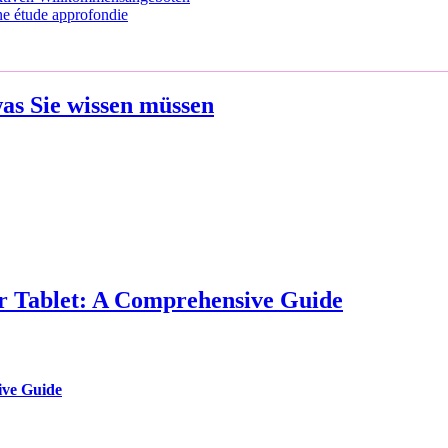
ne étude approfondie
was Sie wissen müssen
or Tablet: A Comprehensive Guide
ive Guide