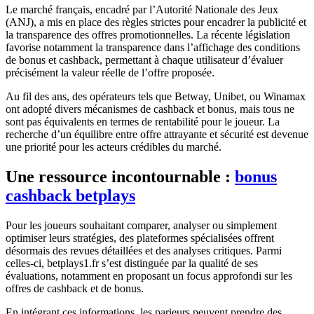
Le marché français, encadré par l’Autorité Nationale des Jeux
(ANJ), a mis en place des règles strictes pour encadrer la publicité et
la transparence des offres promotionnelles. La récente législation
favorise notamment la transparence dans l’affichage des conditions
de bonus et cashback, permettant à chaque utilisateur d’évaluer
précisément la valeur réelle de l’offre proposée.
Au fil des ans, des opérateurs tels que Betway, Unibet, ou Winamax
ont adopté divers mécanismes de cashback et bonus, mais tous ne
sont pas équivalents en termes de rentabilité pour le joueur. La
recherche d’un équilibre entre offre attrayante et sécurité est devenue
une priorité pour les acteurs crédibles du marché.
Une ressource incontournable :
bonus
cashback betplays
Pour les joueurs souhaitant comparer, analyser ou simplement
optimiser leurs stratégies, des plateformes spécialisées offrent
désormais des revues détaillées et des analyses critiques. Parmi
celles-ci, betplays1.fr s’est distinguée par la qualité de ses
évaluations, notamment en proposant un focus approfondi sur les
offres de cashback et de bonus.
En intégrant ces informations, les parieurs peuvent prendre des