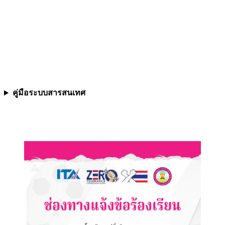
คู่มือระบบสารสนเทศ