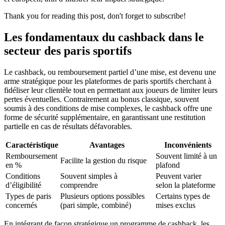
Thank you for reading this post, don't forget to subscribe!
Les fondamentaux du cashback dans le
secteur des paris sportifs
Le cashback, ou remboursement partiel d’une mise, est devenu une
arme stratégique pour les plateformes de paris sportifs cherchant à
fidéliser leur clientèle tout en permettant aux joueurs de limiter leurs
pertes éventuelles. Contrairement au bonus classique, souvent
soumis à des conditions de mise complexes, le cashback offre une
forme de sécurité supplémentaire, en garantissant une restitution
partielle en cas de résultats défavorables.
Caractéristique
Avantages
Inconvénients
Remboursement
Souvent limité à un
Facilite la gestion du risque
en %
plafond
Conditions
Souvent simples à
Peuvent varier
d’éligibilité
comprendre
selon la plateforme
Types de paris
Plusieurs options possibles
Certains types de
concernés
(pari simple, combiné)
mises exclus
En intégrant de façon stratégique un programme de cashback, les