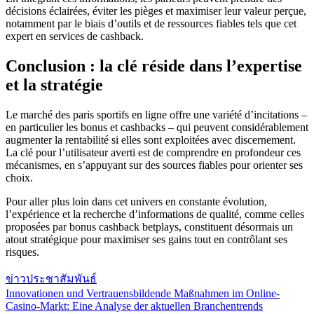
décisions éclairées, éviter les pièges et maximiser leur valeur perçue,
notamment par le biais d’outils et de ressources fiables tels que cet
expert en services de cashback.
Conclusion : la clé réside dans l’expertise
et la stratégie
Le marché des paris sportifs en ligne offre une variété d’incitations –
en particulier les bonus et cashbacks – qui peuvent considérablement
augmenter la rentabilité si elles sont exploitées avec discernement.
La clé pour l’utilisateur averti est de comprendre en profondeur ces
mécanismes, en s’appuyant sur des sources fiables pour orienter ses
choix.
Pour aller plus loin dans cet univers en constante évolution,
l’expérience et la recherche d’informations de qualité, comme celles
proposées par bonus cashback betplays, constituent désormais un
atout stratégique pour maximiser ses gains tout en contrôlant ses
risques.
ข่าวประชาสัมพันธ์
Innovationen und Vertrauensbildende Maßnahmen im Online-
แนะแนว
Casino-Markt: Eine Analyse der aktuellen Branchentrends