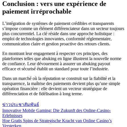
Conclusion : vers une expérience de
paiement irréprochable
L’intégration de systèmes de paiement crédibles et transparents
s’impose comme un élément différenciateur dans un secteur toujours
plus concurrentiel. La clé réside dans une approche holistique :
emploi de technologies innovantes, conformité réglementaire,
communication claire et gestion proactive des retours clients.
En montrant leur engagement à respecter ces principes, des
plateformes telles que abuking en ligne illustrent la nouvelle norme
de confiance. Leur dévouement à assurer un abuking payout
efficace et sécurisé établit un standard pour toute l’industrie.
Dans un marché où la réputation se construit sur la fiabilité et la
transparence, la maîtrise des paiements devient plus qu’une simple
opération financière : elle devient un vecteur stratégique de
différenciation et de fidélisation à long terme.
ข่าวประชาสัมพันธ์
Innovative Mobile Gaming: Die Zukunft des Online-Casino-
แนะแนว
Erlebnisses
Hoe Gratis Spins de Strategische Kracht van Online Casino’s
เรื่อง
Versterken