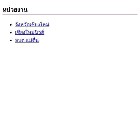
หน่วยงาน
จังหวัดเชียงใหม่
เชียงใหม่นิวส์
อบต.แม่ตื่น