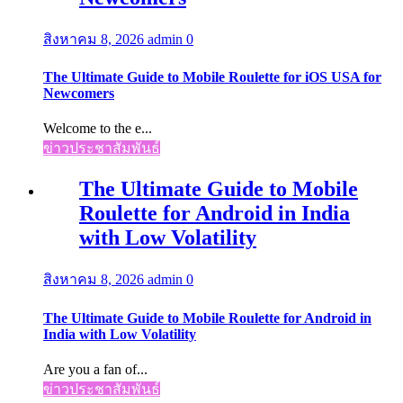
สิงหาคม 8, 2026
admin
0
The Ultimate Guide to Mobile Roulette for iOS USA for
Newcomers
Welcome to the e...
ข่าวประชาสัมพันธ์
The Ultimate Guide to Mobile
Roulette for Android in India
with Low Volatility
สิงหาคม 8, 2026
admin
0
The Ultimate Guide to Mobile Roulette for Android in
India with Low Volatility
Are you a fan of...
ข่าวประชาสัมพันธ์