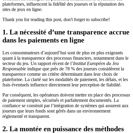
plateformes, influencent la fidélité des joueurs et la réputation des
sites de jeux en ligne.
Thank you for reading this post, don't forget to subscribe!
1. La nécessité d’une transparence accrue
dans les paiements en ligne
Les consommateurs d’aujourd’hui sont de plus en plus exigeants
quant à la transparence des processus financiers, notamment dans le
secteur du jeu. Un rapport récent de l’
Institut Européen du Jeu
Responsable
indique que près de 78 % des joueurs considèrent la
transparence comme un critère déterminant dans leur choix de
plateforme. La clarté sur les modalités de paiement, les délais, et les
frais éventuels influence directement leur perception de fiabilité.
Par conséquent, les opérateurs doivent mettre en place des processus
de paiement simples, sécurisés et parfaitement documentés. La
confiance se construit par l’intégration de systèmes qui assurent aux
joueurs que leurs fonds sont gérés dans un environnement
réglementé et transparent.
2. La montée en puissance des méthodes