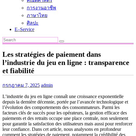
คณิตศาสตร์
การงานอาชีพ
ภาษาไทย
ศิลปะ
E–Service
Les stratégies de paiement dans
l’industrie du jeu en ligne : transparence
et fiabilité
กรกฎาคม 7, 2025
admin
L’industrie du jeu en ligne connaît une croissance exponentielle
depuis la dernière décennie, portée par l’avancée technologique et
l’évolution des comportements des consommateurs. Parmi les
facteurs clés de succès pour les opérateurs, la gestion efficace des
paiements et des retraits occupe une place centrale, non seulement
pour garantir la satisfaction des utilisateurs mais aussi pour renforcer
leur confiance. Dans cet article, nous analysons en profondeur
comment les stratégies de paiement, notamment la crédibilité des