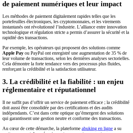
de paiement numériques et leur impact
Les méthodes de paiement digitalement rapides telles que les
portefeuilles électroniques, les cryptomonnaies, et les virements
instantanés ont révolutionné l’industrie. L’alliance entre innovation
technologique et régulation stricte a permis d’assurer la sécurité et la
rapidité des transactions.
Par exemple, les opérateurs qui proposent des solutions comme
Apple Pay
ou PayPal ont enregistré une augmentation de 35 % de
leur volume de transactions, selon les dernières analyses sectorielles.
Cela démontre la forte tendance vers des processus plus fluides,
renforçant la crédibilité et la satisfaction utilisateur.
3. La crédibilité et la fiabilité : un enjeu
réglementaire et réputationnel
Il ne suffit pas d’offrir un service de paiement efficace ; la crédibilité
doit aussi être consolidée par des certifications et des audits
indépendants. C’est dans cette optique qu’émergent des solutions
qui garantissent une gestion neutre et conforme des transactions.
Au cœur de cette démarche, la plateforme
abuking en ligne
a su