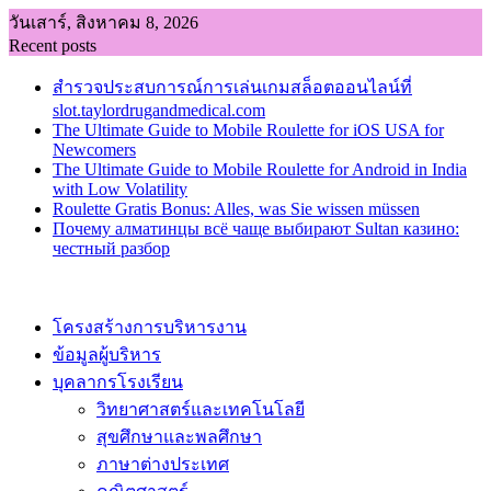
Skip
วันเสาร์, สิงหาคม 8, 2026
to
Recent posts
content
สำรวจประสบการณ์การเล่นเกมสล็อตออนไลน์ที่
slot.taylordrugandmedical.com
The Ultimate Guide to Mobile Roulette for iOS USA for
Newcomers
The Ultimate Guide to Mobile Roulette for Android in India
with Low Volatility
Roulette Gratis Bonus: Alles, was Sie wissen müssen
Почему алматинцы всё чаще выбирают Sultan казино:
честный разбор
โครงสร้างการบริหารงาน
ข้อมูลผู้บริหาร
บุคลากรโรงเรียน
วิทยาศาสตร์และเทคโนโลยี
สุขศึกษาและพลศึกษา
ภาษาต่างประเทศ