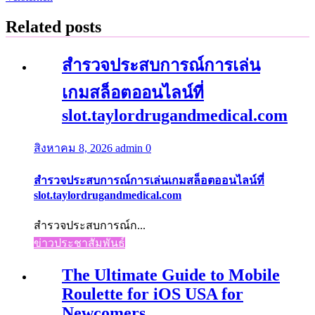
Related posts
สำรวจประสบการณ์การเล่น
เกมสล็อตออนไลน์ที่
slot.taylordrugandmedical.com
สิงหาคม 8, 2026
admin
0
สำรวจประสบการณ์การเล่นเกมสล็อตออนไลน์ที่
slot.taylordrugandmedical.com
สำรวจประสบการณ์ก...
ข่าวประชาสัมพันธ์
The Ultimate Guide to Mobile
Roulette for iOS USA for
Newcomers