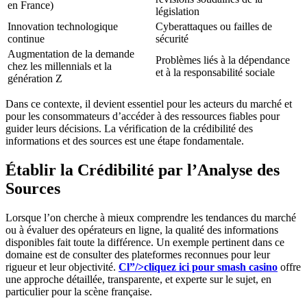
en France)
législation
Innovation technologique
Cyberattaques ou failles de
continue
sécurité
Augmentation de la demande
Problèmes liés à la dépendance
chez les millennials et la
et à la responsabilité sociale
génération Z
Dans ce contexte, il devient essentiel pour les acteurs du marché et
pour les consommateurs d’accéder à des ressources fiables pour
guider leurs décisions. La vérification de la crédibilité des
informations et des sources est une étape fondamentale.
Établir la Crédibilité par l’Analyse des
Sources
Lorsque l’on cherche à mieux comprendre les tendances du marché
ou à évaluer des opérateurs en ligne, la qualité des informations
disponibles fait toute la différence. Un exemple pertinent dans ce
domaine est de consulter des plateformes reconnues pour leur
rigueur et leur objectivité.
Cl”/>cliquez ici pour smash casino
offre
une approche détaillée, transparente, et experte sur le sujet, en
particulier pour la scène française.