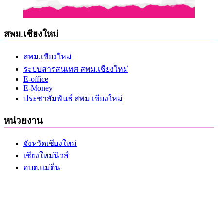
สพม.เชียงใหม่
สพม.เชียงใหม่
ระบบสารสนเทศ สพม.เชียงใหม่
E-office
E-Money
ประชาสัมพันธ์ สพม.เชียงใหม่
หน่วยงาน
จังหวัดเชียงใหม่
เชียงใหม่นิวส์
อบต.แม่ตื่น