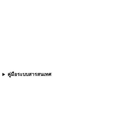
คู่มือระบบสารสนเทศ