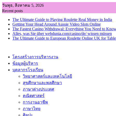
Skip
วันพุธ, สิงหาคม 5, 2026
to
Recent posts
content
The Ultimate Guide to Playing Roulette Real Money in India
Getting Your Head Around Aussie Video Slots Online
The Fastest Casino Withdrawal: Everything You Need to Kno
Alles, was Sie über webdunia.com/casino/de/ wissen müssen
The Ultimate Guide to European Roulette Online UK for Table
โครงสร้างการบริหารงาน
ข้อมูลผู้บริหาร
บุคลากรโรงเรียน
วิทยาศาสตร์และเทคโนโลยี
สุขศึกษาและพลศึกษา
ภาษาต่างประเทศ
คณิตศาสตร์
การงานอาชีพ
ภาษาไทย
ศิลปะ