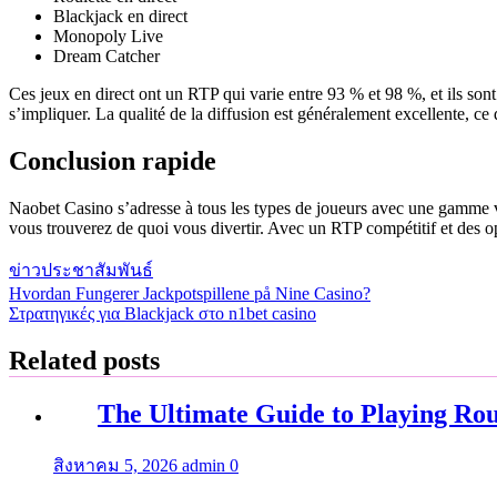
Blackjack en direct
Monopoly Live
Dream Catcher
Ces jeux en direct ont un RTP qui varie entre 93 % et 98 %, et ils so
s’impliquer. La qualité de la diffusion est généralement excellente, ce
Conclusion rapide
Naobet Casino s’adresse à tous les types de joueurs avec une gamme va
vous trouverez de quoi vous divertir. Avec un RTP compétitif et des opt
ข่าวประชาสัมพันธ์
Hvordan Fungerer Jackpotspillene på Nine Casino?
แนะแนว
Στρατηγικές για Blackjack στο n1bet casino
เรื่อง
Related posts
The Ultimate Guide to Playing Rou
สิงหาคม 5, 2026
admin
0