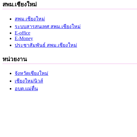
สพม.เชียงใหม่
สพม.เชียงใหม่
ระบบสารสนเทศ สพม.เชียงใหม่
E-office
E-Money
ประชาสัมพันธ์ สพม.เชียงใหม่
หน่วยงาน
จังหวัดเชียงใหม่
เชียงใหม่นิวส์
อบต.แม่ตื่น