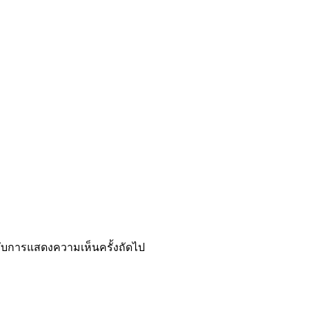
ำหรับการแสดงความเห็นครั้งถัดไป