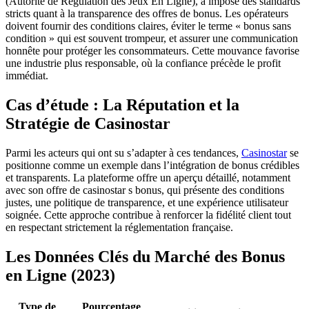
(Autorité de Régulation des Jeux En Ligne), a imposé des standards
stricts quant à la transparence des offres de bonus. Les opérateurs
doivent fournir des conditions claires, éviter le terme « bonus sans
condition » qui est souvent trompeur, et assurer une communication
honnête pour protéger les consommateurs. Cette mouvance favorise
une industrie plus responsable, où la confiance précède le profit
immédiat.
Cas d’étude : La Réputation et la
Stratégie de Casinostar
Parmi les acteurs qui ont su s’adapter à ces tendances,
Casinostar
se
positionne comme un exemple dans l’intégration de bonus crédibles
et transparents. La plateforme offre un aperçu détaillé, notamment
avec son offre de casinostar s bonus, qui présente des conditions
justes, une politique de transparence, et une expérience utilisateur
soignée. Cette approche contribue à renforcer la fidélité client tout
en respectant strictement la réglementation française.
Les Données Clés du Marché des Bonus
en Ligne (2023)
Type de
Pourcentage