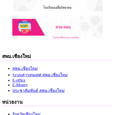
สพม.เชียงใหม่
สพม.เชียงใหม่
ระบบสารสนเทศ สพม.เชียงใหม่
E-office
E-Money
ประชาสัมพันธ์ สพม.เชียงใหม่
หน่วยงาน
จังหวัดเชียงใหม่