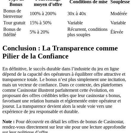
Conditions de mise
Souplesse
Bonus
moyen d’offre
Bonus de
100% à 200%
30x à 40x
Modérée
bienvenue
Tour gratuit
15% à 50%
Variable
Variable
Bonus de
Récurrent, conditions
5% à 20%
Élevée
fidélité
plus souples
Conclusion : La Transparence comme
Pilier de la Confiance
En définitive, le succès durable dans l’industrie du jeu en ligne
dépend de la capacité des opérateurs à équilibrer offre attractive et
transparence totale. Le bonus n’est plus simplement une incitation,
mais un vecteur de confiance. Dans ce contexte, des plateformes
comme Casinostar illustrent parfaitement cette évolution, en
proposant des offres crédibles telles que leur casinostar s bonus,
favorisant une relation humain et réglementée entre opérateur et
joueur. La transparence devient alors la seule voie vers une
expérience de jeu responsable et durable.
Note :
Pour découvrir en détail les offres de bonus de Casinostar,
rendez-vous directement sur leur site pour une lecture approfondie
sur leur politique d’offre.