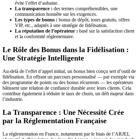
évite l’effet d’aubaine.
La transparence :
des termes compréhensibles, une
communication honnête sur les exigences.
Les types de bonus :
bonus de dépôt, tours gratuits, offres
VIP, etc., adaptés à une stratégie de fidélisation.
La réputation de l’opérateur :
basé sur la satisfaction client
et la conformité réglementaire.
Le Rôle des Bonus dans la Fidélisation :
Une Stratégie Intelligente
Au-delà de l’effet d’appel initial, un bonus bien conçu sert d’outil de
fidélisation. En offrant un parcours personnalisé — par exemple via
des programme de points ou des bonus récurrents — les opérateurs
bâtissent une relation de confiance durable avec leurs clients. Cela
contribue également à réduire le taux de churn, un défi majeur dans
l’industrie.
La Transparence : Une Nécessité Crée
par la Réglementation Française
La réglementation en France, notamment par le biais de l’ARJEL