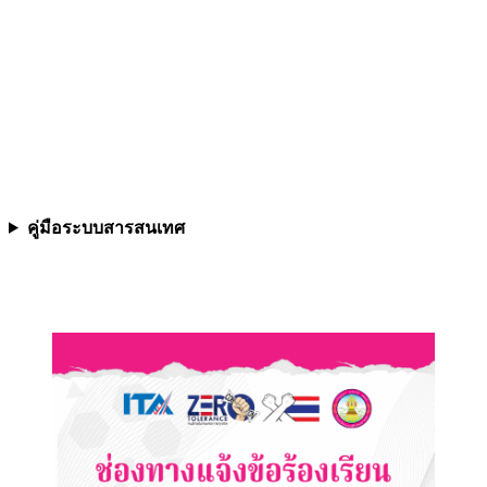
คู่มือระบบสารสนเทศ