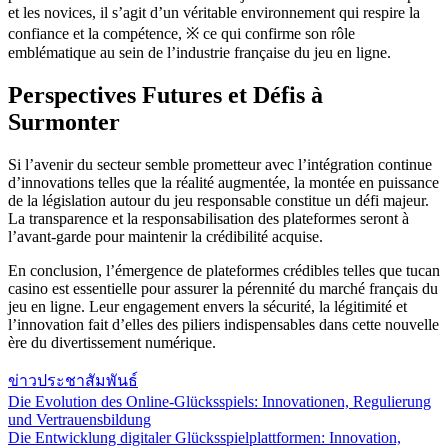
et les novices, il s’agit d’un véritable environnement qui respire la
confiance et la compétence, ※ ce qui confirme son rôle
emblématique au sein de l’industrie française du jeu en ligne.
Perspectives Futures et Défis à
Surmonter
Si l’avenir du secteur semble prometteur avec l’intégration continue
d’innovations telles que la réalité augmentée, la montée en puissance
de la législation autour du jeu responsable constitue un défi majeur.
La transparence et la responsabilisation des plateformes seront à
l’avant-garde pour maintenir la crédibilité acquise.
En conclusion, l’émergence de plateformes crédibles telles que tucan
casino est essentielle pour assurer la pérennité du marché français du
jeu en ligne. Leur engagement envers la sécurité, la légitimité et
l’innovation fait d’elles des piliers indispensables dans cette nouvelle
ère du divertissement numérique.
ข่าวประชาสัมพันธ์
Die Evolution des Online-Glücksspiels: Innovationen, Regulierung
แนะแนว
und Vertrauensbildung
Die Entwicklung digitaler Glücksspielplattformen: Innovation,