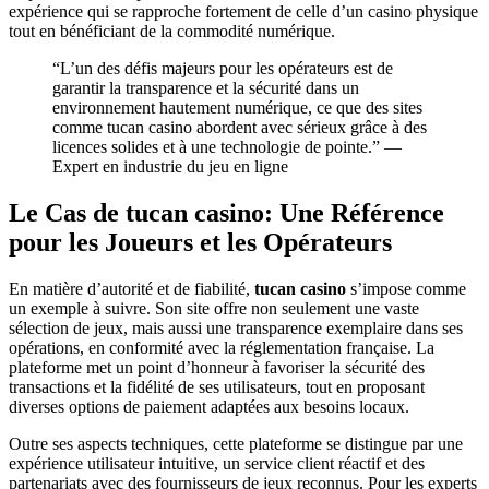
expérience qui se rapproche fortement de celle d’un casino physique
tout en bénéficiant de la commodité numérique.
“L’un des défis majeurs pour les opérateurs est de
garantir la transparence et la sécurité dans un
environnement hautement numérique, ce que des sites
comme tucan casino abordent avec sérieux grâce à des
licences solides et à une technologie de pointe.” —
Expert en industrie du jeu en ligne
Le Cas de tucan casino: Une Référence
pour les Joueurs et les Opérateurs
En matière d’autorité et de fiabilité,
tucan casino
s’impose comme
un exemple à suivre. Son site offre non seulement une vaste
sélection de jeux, mais aussi une transparence exemplaire dans ses
opérations, en conformité avec la réglementation française. La
plateforme met un point d’honneur à favoriser la sécurité des
transactions et la fidélité de ses utilisateurs, tout en proposant
diverses options de paiement adaptées aux besoins locaux.
Outre ses aspects techniques, cette plateforme se distingue par une
expérience utilisateur intuitive, un service client réactif et des
partenariats avec des fournisseurs de jeux reconnus. Pour les experts