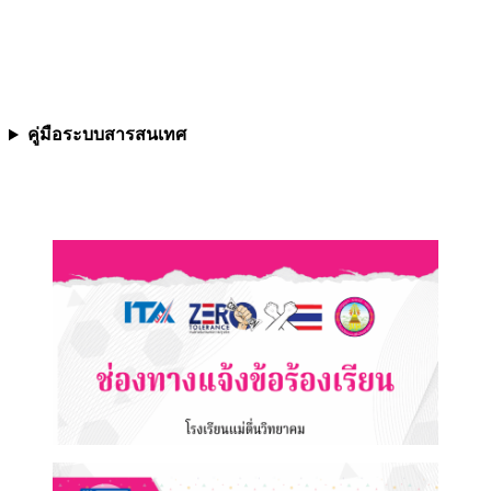
คู่มือระบบสารสนเทศ