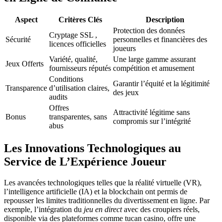
Aspect
Critères Clés
Description
Protection des données
Cryptage SSL ,
Sécurité
personnelles et financières des
licences officielles
joueurs
Variété, qualité,
Une large gamme assurant
Jeux Offerts
fournisseurs réputés
compétition et amusement
Conditions
Garantir l’équité et la légitimité
Transparence
d’utilisation claires,
des jeux
audits
Offres
Attractivité légitime sans
Bonus
transparentes, sans
compromis sur l’intégrité
abus
Les Innovations Technologiques au
Service de L’Expérience Joueur
Les avancées technologiques telles que la réalité virtuelle (VR),
l’intelligence artificielle (IA) et la blockchain ont permis de
repousser les limites traditionnelles du divertissement en ligne. Par
exemple, l’intégration du
jeu en direct
avec des croupiers réels,
disponible via des plateformes comme tucan casino, offre une