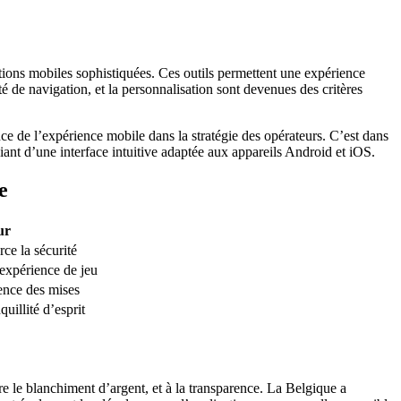
ions mobiles sophistiquées. Ces outils permettent une expérience
ité de navigation, et la personnalisation sont devenues des critères
ce de l’expérience mobile dans la stratégie des opérateurs. C’est dans
ant d’une interface intuitive adaptée aux appareils Android et iOS.
e
ur
rce la sécurité
’expérience de jeu
uence des mises
uillité d’esprit
re le blanchiment d’argent, et à la transparence. La Belgique a