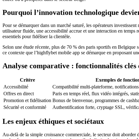
Pourquoi l’innovation technologique devie
Pour se démarquer dans un marché saturé, les opérateurs investissent
utilisateur fluide, une accessibilité accrue et une interaction en temps 
essentiels pour fidéliser la clientèle.
Selon une étude récente, plus de 70 % des paris sportifs en Belgique s
ce contexte que l’highflybet mobile app se démarque en proposant une 
Analyse comparative : fonctionnalités clés 
Critère
Exemples de fonction
Accessibilité
Compatibilité multi-plateforme, notifications
Offres en direct
Paris en temps réel, flux vidéo intégrés, stati
Promotion et fidélisation
Bonus de bienvenue, programmes de cashba
Sécurité et conformité
Authentification forte, cryptage SSL, vérific
Les enjeux éthiques et sociétaux
Au-delà de la simple croissance commerciale, le secteur doit aborder de