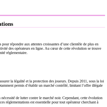
ations
s pour répondre aux attentes croissantes d’une clientèle de plus en
ivité des opérateurs en ligne. Au cœur de cette révolution se trouve
mité réglementaire.
ssurer la légalité et la protection des joueurs. Depuis 2011, sous la loi
otamment permis d’établir un marché contrôlé, limitant l’offre illégale
 nécessité de lutter contre le marché noir. Cependant, cette évolution
es réglementations est essentielle pour tout opérateur cherchant à