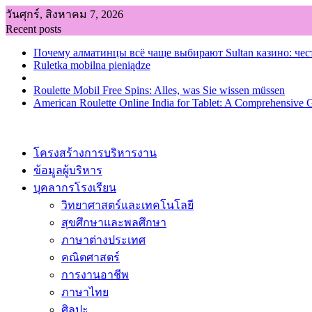
Skip
วันศุกร์, สิงหาคม 7, 2026
to
Recent posts
content
Почему алматинцы всё чаще выбирают Sultan казино: чес
Ruletka mobilna pieniądze
Roulette Mobil Free Spins: Alles, was Sie wissen müssen
American Roulette Online India for Tablet: A Comprehensive 
โครงสร้างการบริหารงาน
ข้อมูลผู้บริหาร
บุคลากรโรงเรียน
วิทยาศาสตร์และเทคโนโลยี
สุขศึกษาและพลศึกษา
ภาษาต่างประเทศ
คณิตศาสตร์
การงานอาชีพ
ภาษาไทย
ศิลปะ