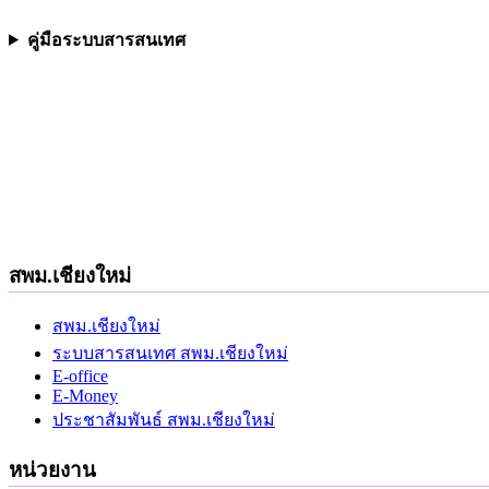
คู่มือระบบสารสนเทศ
สพม.เชียงใหม่
สพม.เชียงใหม่
ระบบสารสนเทศ สพม.เชียงใหม่
E-office
E-Money
ประชาสัมพันธ์ สพม.เชียงใหม่
หน่วยงาน