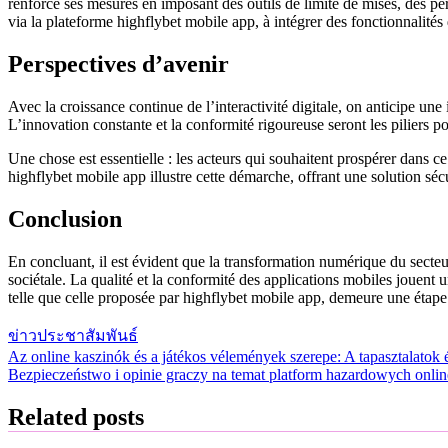
renforcé ses mesures en imposant des outils de limite de mises, des p
via la plateforme highflybet mobile app, à intégrer des fonctionnalités 
Perspectives d’avenir
Avec la croissance continue de l’interactivité digitale, on anticipe une 
L’innovation constante et la conformité rigoureuse seront les piliers
Une chose est essentielle : les acteurs qui souhaitent prospérer dans 
highflybet mobile app illustre cette démarche, offrant une solution sé
Conclusion
En concluant, il est évident que la transformation numérique du secteur
sociétale. La qualité et la conformité des applications mobiles jouent u
telle que celle proposée par highflybet mobile app, demeure une étape 
ข่าวประชาสัมพันธ์
Az online kaszinók és a játékos vélemények szerepe: A tapasztalatok 
แนะแนว
Bezpieczeństwo i opinie graczy na temat platform hazardowych onli
เรื่อง
Related posts