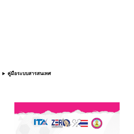
คู่มือระบบสารสนเทศ