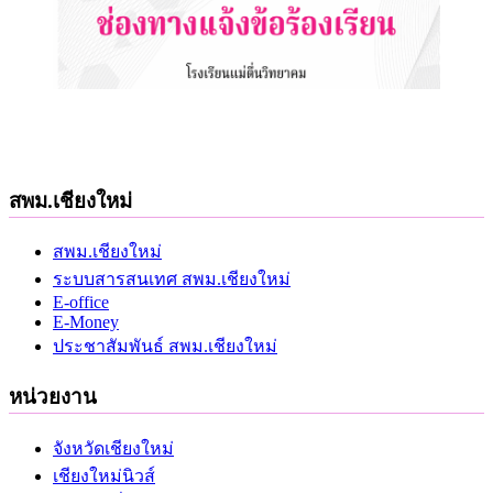
สพม.เชียงใหม่
สพม.เชียงใหม่
ระบบสารสนเทศ สพม.เชียงใหม่
E-office
E-Money
ประชาสัมพันธ์ สพม.เชียงใหม่
หน่วยงาน
จังหวัดเชียงใหม่
เชียงใหม่นิวส์