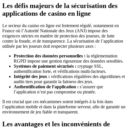
Les défis majeurs de la sécurisation des
applications de casino en ligne
Le secteur du casino en ligne est fortement régulé, notamment en
France où l’Autorité Nationale des Jeux (ANJ) impose des
exigences strictes en matière de protection des joueurs, de lutte
contre la fraude, et de transparence. La sécurisation de l’application
utilisée par les joueurs doit respecter plusieurs axes :
Protection des données personnelles :
la réglementation
RGPD impose une gestion rigoureuse des données sensibles.
Systèmes de paiement sécurisés :
cryptage SSL,
authentification forte, et vérifications multi-facteurs.
Intégrité des jeux :
vérifications régulières des algorithmes et
audits tiers pour garantir la fairness des jeux.
Authentification de l’application :
s’assurer que
l’application n’est pas compromise ou piratée.
Il est crucial que ces mécanismes soient intégrés à la fois dans
l’application mobile et dans la plateforme serveur, afin de garantir un
environnement de jeu fiable et transparent.
Les avantages et les inconvénients de