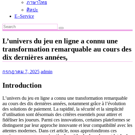
ภาษาไทย
ศิลปะ
E–Service
L’univers du jeu en ligne a connu une
transformation remarquable au cours des
dix dernières années,
กรกฎาคม 7, 2025
admin
Introduction
L’univers du jeu en ligne a connu une transformation remarquable
au cours des dix dernières années, notamment grâce à l’évolution
des solutions de paiement. La rapidité, la sécurité et la simplicité
d’utilisation sont désormais des critères essentiels pour attirer et
fidéliser les joueurs. Parmi ces innovations, certaines plateformes se
distinguent par leur approche innovante et leur compatibilité avec les
attentes modernes. Dans cet article, nous approfondirons ces