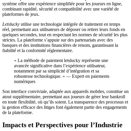
système offre une expérience simplifiée pour les joueurs en ligne,
combinant rapidité, sécurité et compatibilité avec une variété de
plateformes de jeux.
Letslucky
utilise une technologie intégrée de traitement en temps
réel, permettant aux utilisateurs de déposer ou retirer leurs fonds en
quelques secondes, tout en respectant les normes de sécurité les plus
strictes. La plateforme s’appuie sur des partenariats avec des
banques et des institutions financières de renom, garantissant la
fiabilité et la conformité réglementaire.
« La méthode de paiement letslucky représente une
avancée significative dans l’expérience utilisateur,
notamment par sa simplicité d’intégration et sa
robustesse technologique. » — Expert en paiements
numériques
Son interface conviviale, adaptée aux appareils mobiles, constitue un
atout supplémentaire, permettant aux joueurs de gérer leur bankroll
en toute flexibilité, où qu’ils soient. La transparence des processus et
la gestion efficace des litiges font également partie des engagements
de la plateforme.
Impacts et Perspectives pour l’Industrie