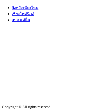
จังหวัดเชียงใหม่
เชียงใหม่นิวส์
อบต.แม่ตื่น
Copyright © All rights reserved