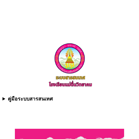
คู่มือระบบสารสนเทศ