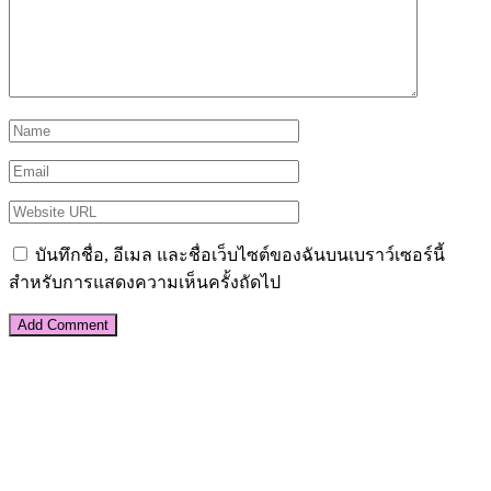
บันทึกชื่อ, อีเมล และชื่อเว็บไซต์ของฉันบนเบราว์เซอร์นี้
สำหรับการแสดงความเห็นครั้งถัดไป