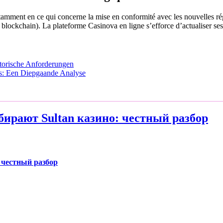
otamment en ce qui concerne la mise en conformité avec les nouvelles ré
, blockchain). La plateforme Casinova en ligne s’efforce d’actualiser se
atorische Anforderungen
’s: Een Diepgaande Analyse
ирают Sultan казино: честный разбор
 честный разбор