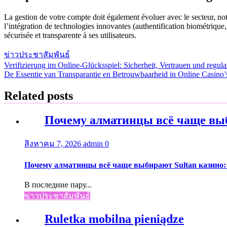
La gestion de votre compte doit également évoluer avec le secteur, n
l’intégration de technologies innovantes (authentification biométrique
sécurisée et transparente à ses utilisateurs.
ข่าวประชาสัมพันธ์
Verifizierung im Online-Glücksspiel: Sicherheit, Vertrauen und regul
แนะแนว
De Essentie van Transparantie en Betrouwbaarheid in Online Casino
เรื่อง
Related posts
Почему алматинцы всё чаще выб
สิงหาคม 7, 2026
admin
0
Почему алматинцы всё чаще выбирают Sultan казино:
В последние пару...
ข่าวประชาสัมพันธ์
Ruletka mobilna pieniądze