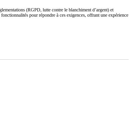
glementations (RGPD, lutte contre le blanchiment d’argent) et
s fonctionnalités pour répondre à ces exigences, offrant une expérience