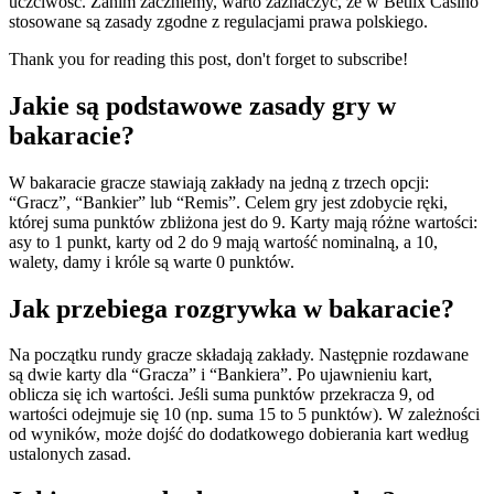
uczciwość. Zanim zaczniemy, warto zaznaczyć, że w Betlix Casino
stosowane są zasady zgodne z regulacjami prawa polskiego.
Thank you for reading this post, don't forget to subscribe!
Jakie są podstawowe zasady gry w
bakaracie?
W bakaracie gracze stawiają zakłady na jedną z trzech opcji:
“Gracz”, “Bankier” lub “Remis”. Celem gry jest zdobycie ręki,
której suma punktów zbliżona jest do 9. Karty mają różne wartości:
asy to 1 punkt, karty od 2 do 9 mają wartość nominalną, a 10,
walety, damy i króle są warte 0 punktów.
Jak przebiega rozgrywka w bakaracie?
Na początku rundy gracze składają zakłady. Następnie rozdawane
są dwie karty dla “Gracza” i “Bankiera”. Po ujawnieniu kart,
oblicza się ich wartości. Jeśli suma punktów przekracza 9, od
wartości odejmuje się 10 (np. suma 15 to 5 punktów). W zależności
od wyników, może dojść do dodatkowego dobierania kart według
ustalonych zasad.