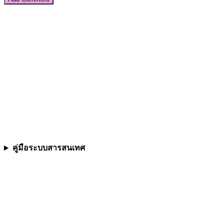
คู่มือระบบสารสนเทศ