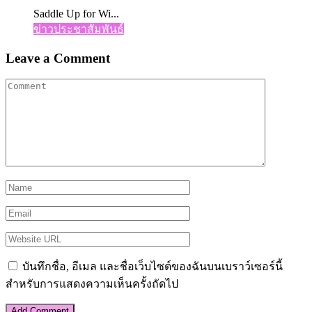
Saddle Up for Wi...
ข่าวประชาสัมพันธ์
Leave a Comment
บันทึกชื่อ, อีเมล และชื่อเว็บไซต์ของฉันบนเบราว์เซอร์นี้
สำหรับการแสดงความเห็นครั้งถัดไป