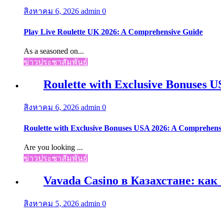
สิงหาคม 6, 2026
admin
0
Play Live Roulette UK 2026: A Comprehensive Guide
As a seasoned on...
ข่าวประชาสัมพันธ์
Roulette with Exclusive Bonuses 
สิงหาคม 6, 2026
admin
0
Roulette with Exclusive Bonuses USA 2026: A Comprehens
Are you looking ...
ข่าวประชาสัมพันธ์
Vavada Casino в Казахстане: ка
สิงหาคม 5, 2026
admin
0