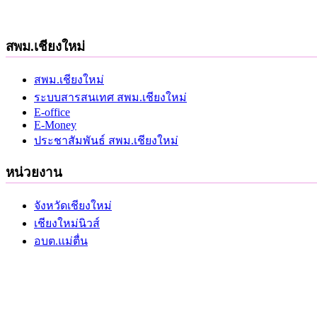
สพม.เชียงใหม่
สพม.เชียงใหม่
ระบบสารสนเทศ สพม.เชียงใหม่
E-office
E-Money
ประชาสัมพันธ์ สพม.เชียงใหม่
หน่วยงาน
จังหวัดเชียงใหม่
เชียงใหม่นิวส์
อบต.แม่ตื่น