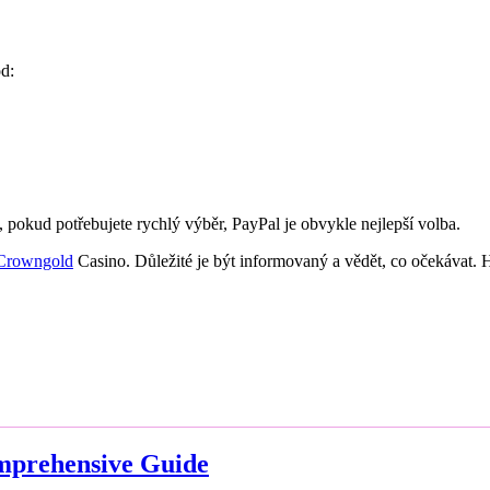
d:
 pokud potřebujete rychlý výběr, PayPal je obvykle nejlepší volba.
Crowngold
Casino. Důležité je být informovaný a vědět, co očekávat. H
mprehensive Guide