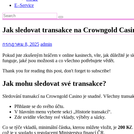
E–Service
Jak sledovat transakce na Crowngold Casi
กรกฎาคม 8, 2025
admin
Pokud jste zkušeným hráčem v online kasinech, víte, jak důležité je 
funguje, jaké jsou možnosti a co všechno potřebujete vědět.
Thank you for reading this post, don't forget to subscribe!
Jak mohu sledovat své transakce?
Sledování transakcí na Crowngold Casino je snadné. Všechny transak
Přihlaste se do svého účtu.
V hlavním menu vyberte sekci „Historie transakcí“.
Zde uvidíte všechny své vklady, výběry a sázky.
Co se týče vkladů, minimální částka, kterou můžete vložit, je
200 Kč
.
což je v souladu s regulacemi Ministerstva financí ČR.