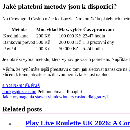
Jaké platební metody jsou k dispozici?
Na Crowngold Casino máte k dispozici širokou škálu platebních meto
Metoda
Min. vklad
Max. výběr
Čas zpracování
Kreditní karta
200 Kč
100 000 Kč
23-47 hodin
Bankovní převod
500 Kč
200 000 Kč
1-3 pracovní dny
PayPal
200 Kč
50 000 Kč
5-24 hodin
Je dobré si vybrat metodu, která vyhovuje vašim potřebám. Například,
Věřím, že nyní máte lepší představu o tom, jak sledovat transakce na
klíčem k tomu, abyste si užili svou herní zkušenost naplno.
ข่าวประชาสัมพันธ์
bookyspinz casino
Pelitunnelma ja Ilmapiiri
แนะแนว
Jakie wymagania stawia vinniewinners casino dla graczy?
เรื่อง
Related posts
Play Live Roulette UK 2026: A Co