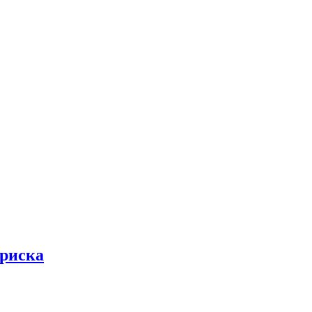
 риска