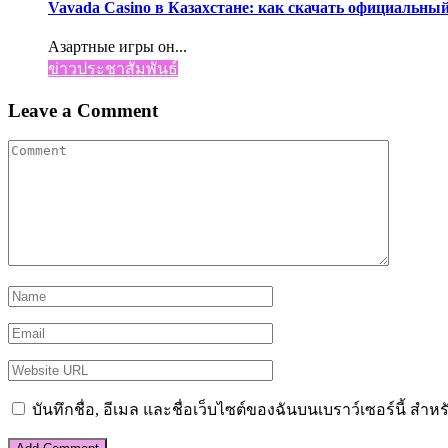
Vavada Casino в Казахстане: как скачать официальный 
Азартные игры он...
ข่าวประชาสัมพันธ์
Leave a Comment
บันทึกชื่อ, อีเมล และชื่อเว็บไซต์ของฉันบนเบราว์เซอร์นี้ ส