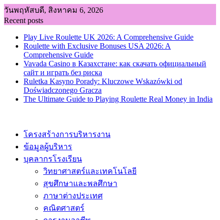
Skip
วันพฤหัสบดี, สิงหาคม 6, 2026
to
Recent posts
content
Play Live Roulette UK 2026: A Comprehensive Guide
Roulette with Exclusive Bonuses USA 2026: A
Comprehensive Guide
Vavada Casino в Казахстане: как скачать официальный
сайт и играть без риска
Ruletka Kasyno Porady: Kluczowe Wskazówki od
Doświadczonego Gracza
The Ultimate Guide to Playing Roulette Real Money in India
โครงสร้างการบริหารงาน
ข้อมูลผู้บริหาร
บุคลากรโรงเรียน
วิทยาศาสตร์และเทคโนโลยี
สุขศึกษาและพลศึกษา
ภาษาต่างประเทศ
คณิตศาสตร์