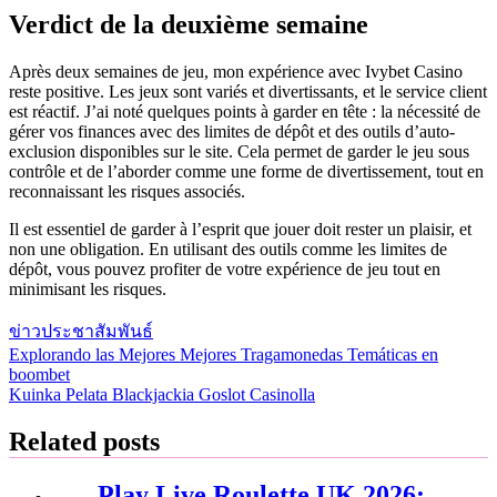
Verdict de la deuxième semaine
Après deux semaines de jeu, mon expérience avec Ivybet Casino
reste positive. Les jeux sont variés et divertissants, et le service client
est réactif. J’ai noté quelques points à garder en tête : la nécessité de
gérer vos finances avec des limites de dépôt et des outils d’auto-
exclusion disponibles sur le site. Cela permet de garder le jeu sous
contrôle et de l’aborder comme une forme de divertissement, tout en
reconnaissant les risques associés.
Il est essentiel de garder à l’esprit que jouer doit rester un plaisir, et
non une obligation. En utilisant des outils comme les limites de
dépôt, vous pouvez profiter de votre expérience de jeu tout en
minimisant les risques.
ข่าวประชาสัมพันธ์
Explorando las Mejores Mejores Tragamonedas Temáticas en
แนะแนว
boombet
Kuinka Pelata Blackjackia Goslot Casinolla
เรื่อง
Related posts
Play Live Roulette UK 2026: