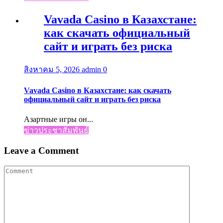
Vavada Casino в Казахстане:
как скачать официальный
сайт и играть без риска
สิงหาคม 5, 2026
admin
0
Vavada Casino в Казахстане: как скачать
официальный сайт и играть без риска
Азартные игры он...
ข่าวประชาสัมพันธ์
Leave a Comment