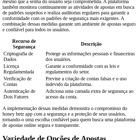
mesmo que a senha do usuário seja comprometida. A plataforma
também monitora continuamente as atividades de apostas em busca
de padrões suspeitos e realiza auditorias regulares para garantir a
conformidade com os padrões de segurança mais exigentes. A
combinação dessas medidas garante um ambiente de apostas seguro
e confiável para todos os usuários.
Recurso de
Descrição
Segurança
Criptografia de
Protege as informações pessoais e financeiras
Dados
dos usuários.
Licença
Garante a conformidade com as leis e
Regulamentada
regulamentos do setor.
Verificação de
Previne a criação de contas falsas e o uso
Contas
indevido da plataforma.
Autenticação de
Adiciona uma camada extra de segurança ao
Dois Fatores
acesso da conta.
A implementação dessas medidas demonstra o compromisso do
honey betz app com a segurança e a proteção de seus usuários,
tornando-o uma escolha confiável para quem busca uma plataforma
de apostas online segura e transparente.
Variedade de Opções de Apostas