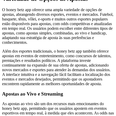
O honey betz app oferece uma ampla variedade de opções de
apostas, abrangendo diversos esportes, eventos e mercados. Futebol,
basquete, tênis, vôlei, e-sports e muitos outros esportes populares
estão disponíveis para apostas, com odds competitivas e atualizadas
em tempo real. Os usuários podem escolher entre diferentes tipos de
apostas, como apostas simples, combinadas, ao vivo e handicap,
adaptando sua estratégia de aposta às suas preferências e
conhecimentos.
Além dos esportes tradicionais, o honey betz app também oferece
apostas em eventos de entretenimento, como concursos de talentos,
premiações e resultados políticos. A plataforma investe
continuamente na expansão de sua oferta de apostas, adicionando
novos mercados e esportes para atender às demandas dos usuários.
A interface intuitiva e a navegação fácil facilitam a localização dos
eventos e mercados desejados, permitindo que os apostadores
encontrem rapidamente as melhores oportunidades de aposta.
Apostas ao Vivo e Streaming
As apostas ao vivo são um dos recursos mais emocionantes do
honey betz app, permitindo que os usuários apostem em eventos
esportivos em tempo real, à medida que eles acontecem. As odds nas