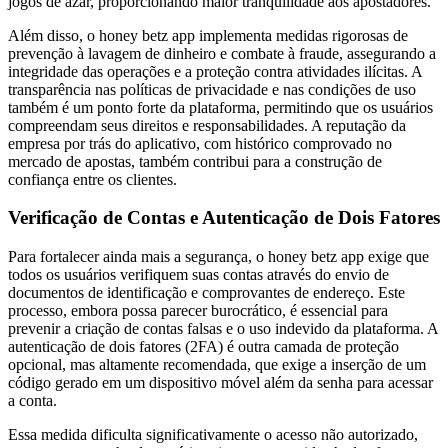
jogos de azar, proporcionando maior tranquilidade aos apostadores.
Além disso, o honey betz app implementa medidas rigorosas de
prevenção à lavagem de dinheiro e combate à fraude, assegurando a
integridade das operações e a proteção contra atividades ilícitas. A
transparência nas políticas de privacidade e nas condições de uso
também é um ponto forte da plataforma, permitindo que os usuários
compreendam seus direitos e responsabilidades. A reputação da
empresa por trás do aplicativo, com histórico comprovado no
mercado de apostas, também contribui para a construção de
confiança entre os clientes.
Verificação de Contas e Autenticação de Dois Fatores
Para fortalecer ainda mais a segurança, o honey betz app exige que
todos os usuários verifiquem suas contas através do envio de
documentos de identificação e comprovantes de endereço. Este
processo, embora possa parecer burocrático, é essencial para
prevenir a criação de contas falsas e o uso indevido da plataforma. A
autenticação de dois fatores (2FA) é outra camada de proteção
opcional, mas altamente recomendada, que exige a inserção de um
código gerado em um dispositivo móvel além da senha para acessar
a conta.
Essa medida dificulta significativamente o acesso não autorizado,