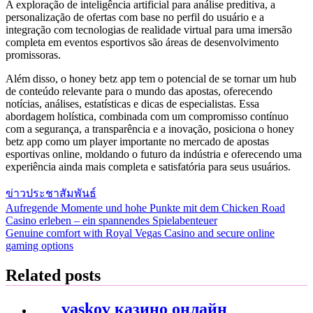
A exploração de inteligência artificial para análise preditiva, a
personalização de ofertas com base no perfil do usuário e a
integração com tecnologias de realidade virtual para uma imersão
completa em eventos esportivos são áreas de desenvolvimento
promissoras.
Além disso, o honey betz app tem o potencial de se tornar um hub
de conteúdo relevante para o mundo das apostas, oferecendo
notícias, análises, estatísticas e dicas de especialistas. Essa
abordagem holística, combinada com um compromisso contínuo
com a segurança, a transparência e a inovação, posiciona o honey
betz app como um player importante no mercado de apostas
esportivas online, moldando o futuro da indústria e oferecendo uma
experiência ainda mais completa e satisfatória para seus usuários.
ข่าวประชาสัมพันธ์
Aufregende Momente und hohe Punkte mit dem Chicken Road
แนะแนว
Casino erleben – ein spannendes Spielabenteuer
Genuine comfort with Royal Vegas Casino and secure online
เรื่อง
gaming options
Related posts
vaskov казино онлайн