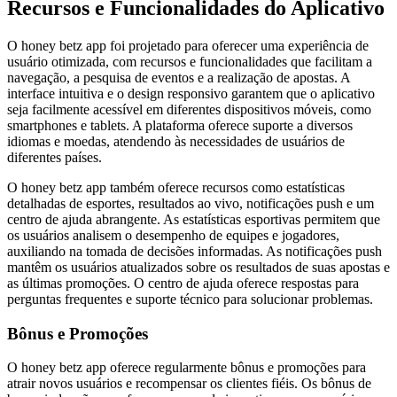
Recursos e Funcionalidades do Aplicativo
O honey betz app foi projetado para oferecer uma experiência de
usuário otimizada, com recursos e funcionalidades que facilitam a
navegação, a pesquisa de eventos e a realização de apostas. A
interface intuitiva e o design responsivo garantem que o aplicativo
seja facilmente acessível em diferentes dispositivos móveis, como
smartphones e tablets. A plataforma oferece suporte a diversos
idiomas e moedas, atendendo às necessidades de usuários de
diferentes países.
O honey betz app também oferece recursos como estatísticas
detalhadas de esportes, resultados ao vivo, notificações push e um
centro de ajuda abrangente. As estatísticas esportivas permitem que
os usuários analisem o desempenho de equipes e jogadores,
auxiliando na tomada de decisões informadas. As notificações push
mantêm os usuários atualizados sobre os resultados de suas apostas e
as últimas promoções. O centro de ajuda oferece respostas para
perguntas frequentes e suporte técnico para solucionar problemas.
Bônus e Promoções
O honey betz app oferece regularmente bônus e promoções para
atrair novos usuários e recompensar os clientes fiéis. Os bônus de