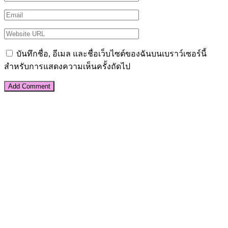
บันทึกชื่อ, อีเมล และชื่อเว็บไซต์ของฉันบนเบราว์เซอร์นี้
สำหรับการแสดงความเห็นครั้งถัดไป