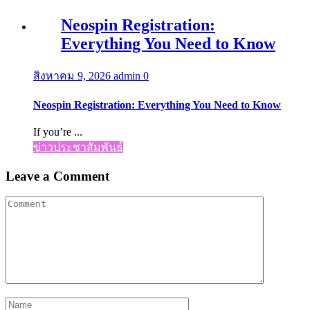
Neospin Registration:
Everything You Need to Know
สิงหาคม 9, 2026
admin
0
Neospin Registration: Everything You Need to Know
If you’re ...
ข่าวประชาสัมพันธ์
Leave a Comment