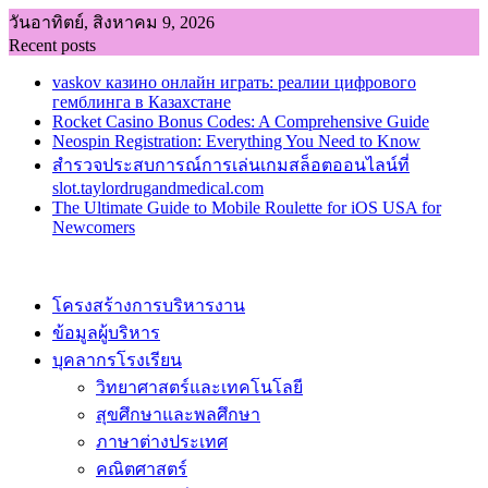
Skip
วันอาทิตย์, สิงหาคม 9, 2026
to
Recent posts
content
vaskov казино онлайн играть: реалии цифрового
гемблинга в Казахстане
Rocket Casino Bonus Codes: A Comprehensive Guide
Neospin Registration: Everything You Need to Know
สำรวจประสบการณ์การเล่นเกมสล็อตออนไลน์ที่
slot.taylordrugandmedical.com
The Ultimate Guide to Mobile Roulette for iOS USA for
Newcomers
โครงสร้างการบริหารงาน
ข้อมูลผู้บริหาร
บุคลากรโรงเรียน
วิทยาศาสตร์และเทคโนโลยี
สุขศึกษาและพลศึกษา
ภาษาต่างประเทศ
คณิตศาสตร์