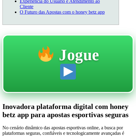
Experiência do Usuário e Atendimento ao
Cliente
O Futuro das Apostas com o honey betz app
Jogue
Inovadora plataforma digital com honey
betz app para apostas esportivas seguras
No cenário dinâmico das apostas esportivas online, a busca por
plataformas seguras, confiáveis e tecnologicamente avançadas é