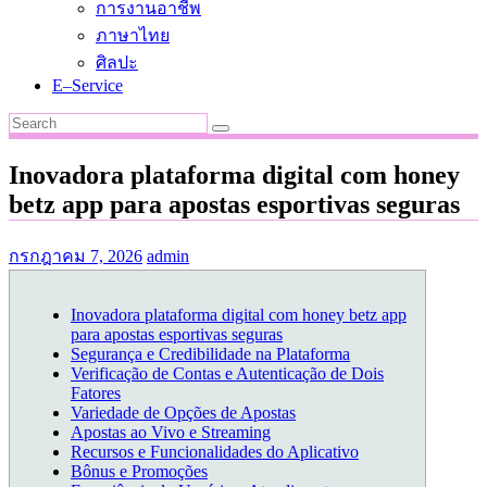
การงานอาชีพ
ภาษาไทย
ศิลปะ
E–Service
Inovadora plataforma digital com honey
betz app para apostas esportivas seguras
กรกฎาคม 7, 2026
admin
Inovadora plataforma digital com honey betz app
para apostas esportivas seguras
Segurança e Credibilidade na Plataforma
Verificação de Contas e Autenticação de Dois
Fatores
Variedade de Opções de Apostas
Apostas ao Vivo e Streaming
Recursos e Funcionalidades do Aplicativo
Bônus e Promoções