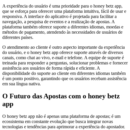
A experiência do usuário é uma prioridade para o honey betz app,
que se esforça para oferecer uma plataforma intuitiva, fácil de usar e
responsiva. A interface do aplicativo é projetada para facilitar a
navegação, a pesquisa de eventos e a realização de apostas. A
plataforma também oferece suporte a diferentes idiomas, moedas e
métodos de pagamento, atendendo às necessidades de usuários de
diferentes países.
O atendimento ao cliente é outro aspecto importante da experiência
do usuário, e o honey betz app oferece suporte através de diversos
canais, como chat ao vivo, e-mail e telefone. A equipe de suporte é
treinada para responder a perguntas, solucionar problemas e fornecer
assistência aos usuários de forma rápida e eficiente. A
disponibilidade do suporte ao cliente em diferentes idiomas também
é um ponto positivo, garantindo que os usuários recebam assistência
em sua língua nativa.
O Futuro das Apostas com o honey betz
app
O honey betz app não é apenas uma plataforma de apostas; é um
ecossistema em constante evolução que busca integrar novas
tecnologias e tendências para aprimorar a experiência do apostador.