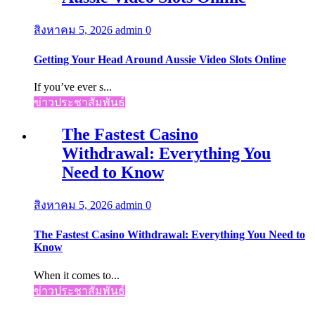
สิงหาคม 5, 2026
admin
0
Getting Your Head Around Aussie Video Slots Online
If you’ve ever s...
ข่าวประชาสัมพันธ์
The Fastest Casino
Withdrawal: Everything You
Need to Know
สิงหาคม 5, 2026
admin
0
The Fastest Casino Withdrawal: Everything You Need to
Know
When it comes to...
ข่าวประชาสัมพันธ์