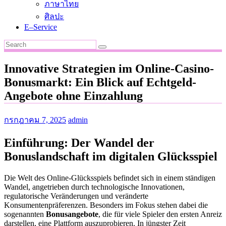
ภาษาไทย
ศิลปะ
E–Service
Innovative Strategien im Online-Casino-
Bonusmarkt: Ein Blick auf Echtgeld-
Angebote ohne Einzahlung
กรกฎาคม 7, 2025
admin
Einführung: Der Wandel der
Bonuslandschaft im digitalen Glücksspiel
Die Welt des Online-Glücksspiels befindet sich in einem ständigen
Wandel, angetrieben durch technologische Innovationen,
regulatorische Veränderungen und veränderte
Konsumentenpräferenzen. Besonders im Fokus stehen dabei die
sogenannten
Bonusangebote
, die für viele Spieler den ersten Anreiz
darstellen, eine Plattform auszuprobieren. In jüngster Zeit