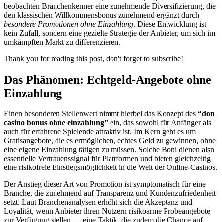
beobachten Branchenkenner eine zunehmende Diversifizierung, die
den klassischen Willkommensbonus zunehmend ergänzt durch
besondere Promotionen ohne Einzahlung
. Diese Entwicklung ist
kein Zufall, sondern eine gezielte Strategie der Anbieter, um sich im
umkämpften Markt zu differenzieren.
Thank you for reading this post, don't forget to subscribe!
Das Phänomen: Echtgeld-Angebote ohne
Einzahlung
Einen besonderen Stellenwert nimmt hierbei das Konzept des
“don
casino bonus ohne einzahlung”
ein, das sowohl für Anfänger als
auch für erfahrene Spielende attraktiv ist. Im Kern geht es um
Gratisangebote, die es ermöglichen, echtes Geld zu gewinnen, ohne
eine eigene Einzahlung tätigen zu müssen. Solche Boni dienen alsn
essentielle Vertrauenssignal für Plattformen und bieten gleichzeitig
eine risikofreie Einstiegsmöglichkeit in die Welt der Online-Casinos.
Der Anstieg dieser Art von Promotion ist symptomatisch für eine
Branche, die zunehmend auf Transparenz und Kundenzufriedenheit
setzt. Laut Branchenanalysen erhöht sich die Akzeptanz und
Loyalität, wenn Anbieter ihren Nutzern risikoarme Probeangebote
zur Verfügung stellen — eine Taktik, die zudem die Chance auf