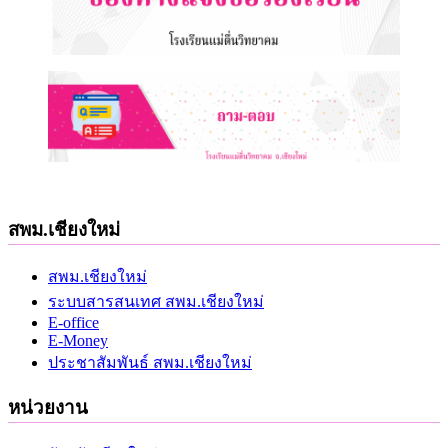
สพม.เชียงใหม่
สพม.เชียงใหม่
ระบบสารสนเทศ สพม.เชียงใหม่
E-office
E-Money
ประชาสัมพันธ์ สพม.เชียงใหม่
หน่วยงาน